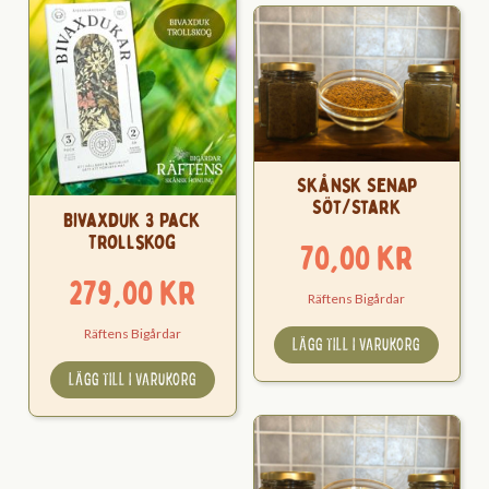
Skånsk Senap
Söt/Stark
Bivaxduk 3 Pack
Trollskog
70,00
kr
279,00
kr
Räftens Bigårdar
Räftens Bigårdar
LÄGG TILL I VARUKORG
LÄGG TILL I VARUKORG