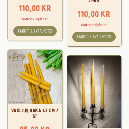
/par
110,00
kr
110,00
kr
Räftens Bigårdar
Räftens Bigårdar
LÄGG TILL I VARUKORG
LÄGG TILL I VARUKORG
Vaxljus raka 42 cm /
st