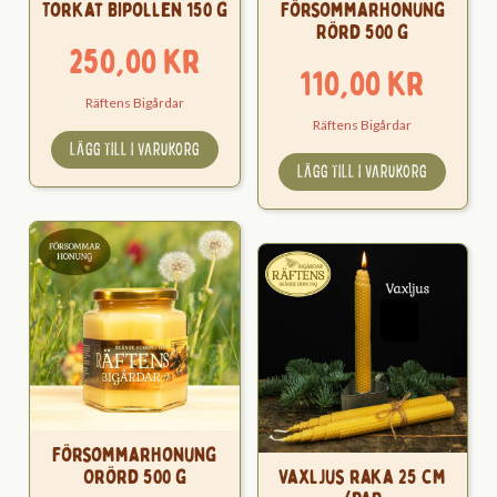
Torkat Bipollen 150 g
Försommarhonung
Rörd 500 g
250,00
kr
110,00
kr
Räftens Bigårdar
Räftens Bigårdar
LÄGG TILL I VARUKORG
LÄGG TILL I VARUKORG
Försommarhonung
Orörd 500 g
Vaxljus raka 25 cm