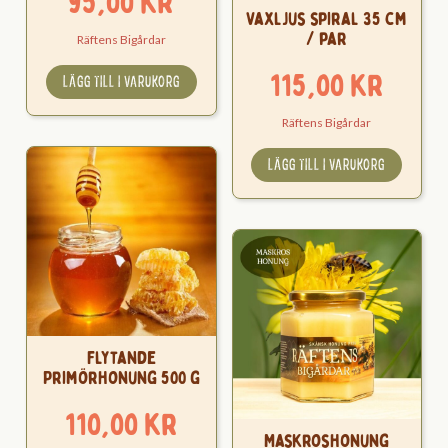
95,00
kr
Vaxljus spiral 35 cm
/ par
Räftens Bigårdar
115,00
kr
LÄGG TILL I VARUKORG
Räftens Bigårdar
LÄGG TILL I VARUKORG
Flytande
Primörhonung 500 g
110,00
kr
Maskroshonung