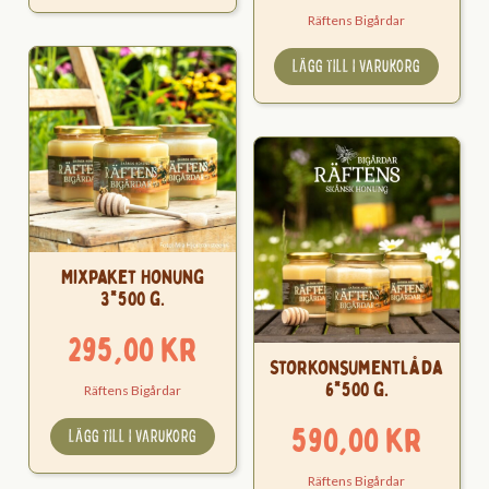
Räftens Bigårdar
LÄGG TILL I VARUKORG
Mixpaket Honung
3*500 g.
295,00
kr
Storkonsumentlåda
6*500 g.
Räftens Bigårdar
590,00
kr
LÄGG TILL I VARUKORG
Räftens Bigårdar