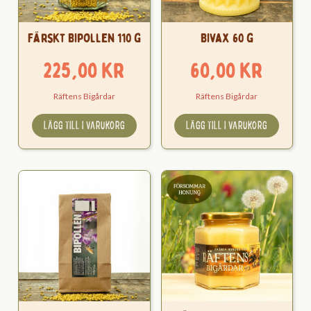
Färskt Bipollen 110 g
Bivax 60 g
225,00
kr
60,00
kr
Räftens Bigårdar
Räftens Bigårdar
LÄGG TILL I VARUKORG
LÄGG TILL I VARUKORG