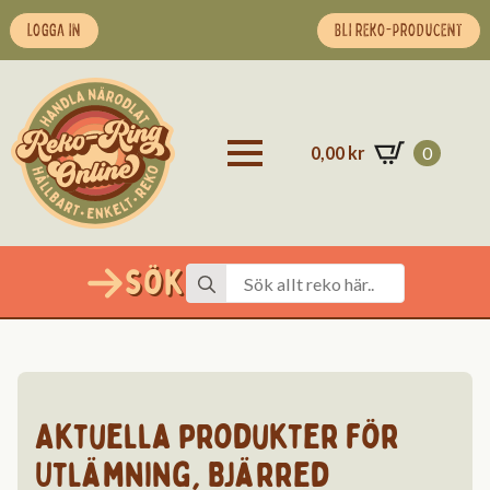
LOGGA IN
BLI REKO-PRODUCENT
0,00
kr
0
Sök
Search
for:
Aktuella produkter för
Utlämning
,
Bjärred