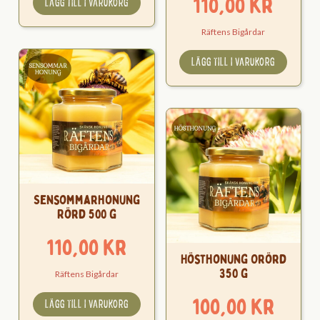
110,00
kr
LÄGG TILL I VARUKORG
Räftens Bigårdar
LÄGG TILL I VARUKORG
Sensommarhonung
Rörd 500 g
110,00
kr
Hösthonung Orörd
350 g
Räftens Bigårdar
100,00
kr
LÄGG TILL I VARUKORG