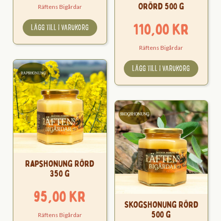
Orörd 500 g
Räftens Bigårdar
110,00
kr
LÄGG TILL I VARUKORG
Räftens Bigårdar
LÄGG TILL I VARUKORG
Rapshonung Rörd
350 g
95,00
kr
Skogshonung Rörd
500 g
Räftens Bigårdar