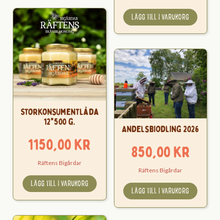
LÄGG TILL I VARUKORG
Storkonsumentlåda
12*500 g.
Andelsbiodling 2026
1150,00
kr
850,00
kr
Räftens Bigårdar
Räftens Bigårdar
LÄGG TILL I VARUKORG
LÄGG TILL I VARUKORG