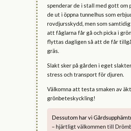
spenderar de i stall med gott om p
de ut i öppna tunnelhus som erbju
rovdjursskydd, men som samtidigt 
att fåglarna får gå och picka i grö
flyttas dagligen så att de får tillgå
gräs.
Slakt sker på gården i eget slakte
stress och transport för djuren.
Välkomna att testa smaken av äk
grönbeteskyckling!
Dessutom har vi 
Gårdsupphämt
– hjärtligt välkommen till Dröm