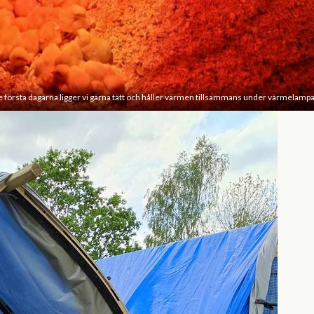
 första dagarna ligger vi gärna tätt och håller värmen tillsammans under värmelamp