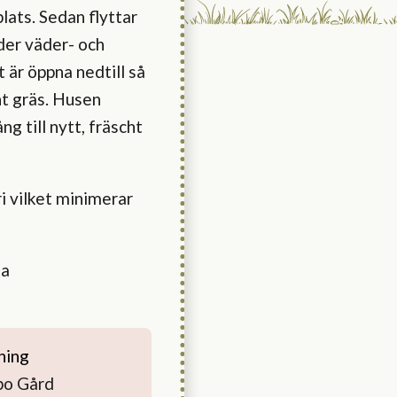
lats. Sedan flyttar
der väder- och
är öppna nedtill så
nt gräs. Husen
ng till nytt, fräscht
ri vilket minimerar
ta
ning
bo Gård