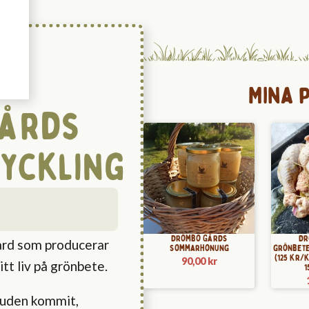
Mina 
Gårds
yckling
Drömbo Gårds
Dr
ård som producerar
sommarhonung
grönbete
(125 kr/
90,00
kr
itt liv på grönbete.
1
kruden kommit,