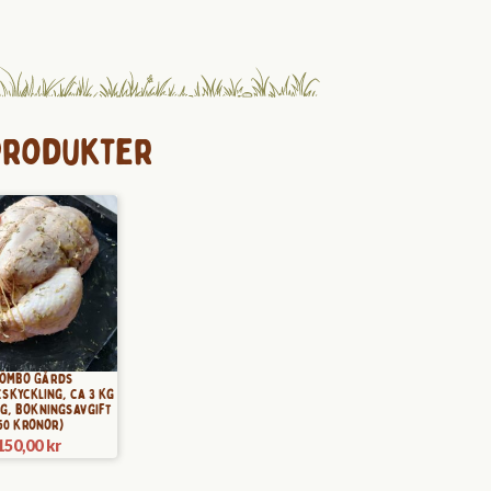
produkter
ömbo Gårds
skyckling, ca 3 kg
kg, bokningsavgift
50 kronor)
150,00
kr