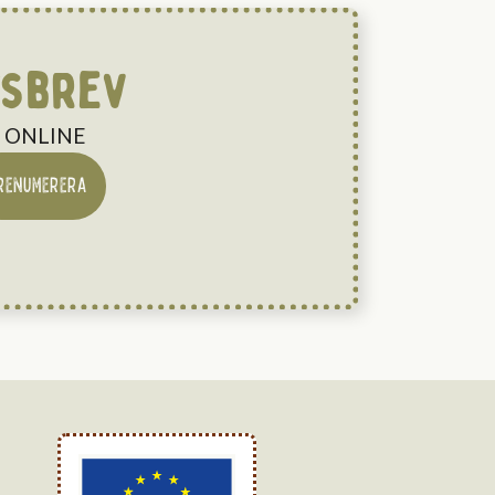
tsbrev
NG ONLINE
RENUMERERA