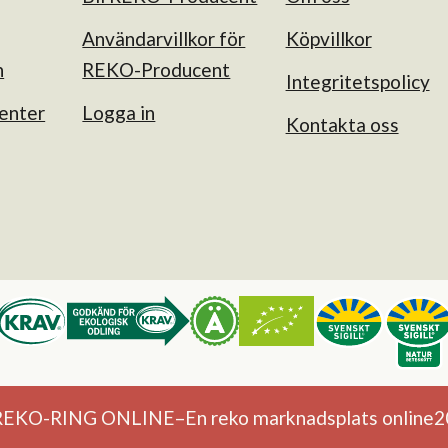
Användarvillkor för
Köpvillkor
n
REKO-Producent
Integritetspolicy
enter
Logga in
Kontakta oss
REKO-RING ONLINE
–
En reko marknadsplats online
2