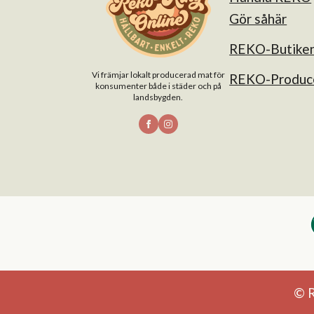
Gör såhär
REKO-Butike
Vi främjar lokalt producerad mat för
REKO-Produc
konsumenter både i städer och på
landsbygden.
© 