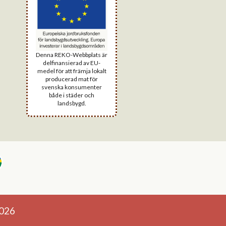
Denna REKO-Webbplats är
delfinansierad av EU-
medel för att främja lokalt
producerad mat för
svenska konsumenter
både i städer och
landsbygd.
026