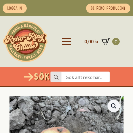
LOGGA IN
BLI REKO-PRODUCENT
0,00
kr
0
Sök
Search
for: