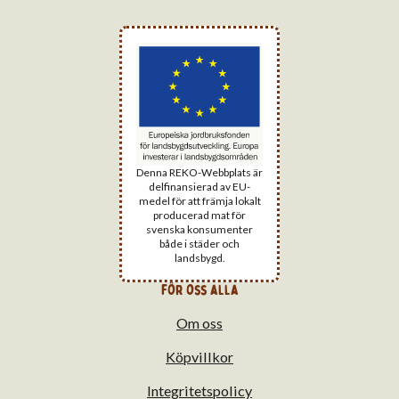
Denna REKO-Webbplats är
delfinansierad av EU-
medel för att främja lokalt
producerad mat för
svenska konsumenter
både i städer och
landsbygd.
för oss alla
Om oss
Köpvillkor
Integritetspolicy