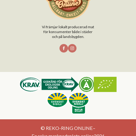
Vi främjar lokalt producerad mat
för konsumenter både i städer
och på landsbygden.
© REKO-RING ONLINE
–
En reko marknadsplats online
2026