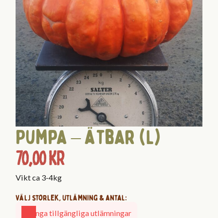
Pumpa – ätbar (L)
70,00
kr
Vikt ca 3-4kg
Välj storlek, utlämning & antal:
Inga tillgängliga utlämningar