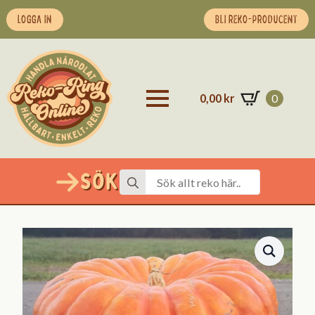
LOGGA IN
BLI REKO-PRODUCENT
0,00
kr
0
Sök
Search
for: