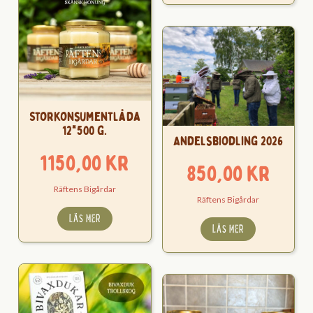
Storkonsumentlåda
12*500 g.
Andelsbiodling 2026
1150,00
kr
850,00
kr
Räftens Bigårdar
Räftens Bigårdar
LÄS MER
LÄS MER