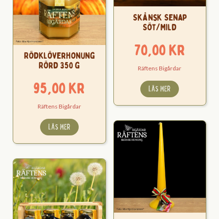
Skånsk Senap
Söt/Mild
70,00
kr
Rödklöverhonung
Rörd 350 g
Räftens Bigårdar
95,00
kr
LÄS MER
Räftens Bigårdar
LÄS MER