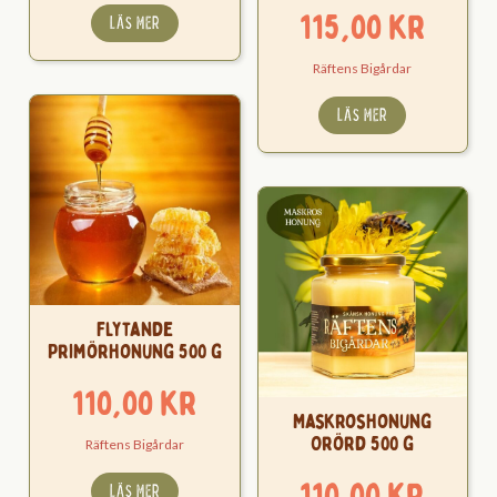
115,00
kr
LÄS MER
Räftens Bigårdar
LÄS MER
Flytande
Primörhonung 500 g
110,00
kr
Maskroshonung
Orörd 500 g
Räftens Bigårdar
110,00
kr
LÄS MER