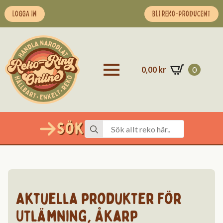
LOGGA IN
BLI REKO-PRODUCENT
0,00
kr
0
Sök
Search
for:
Aktuella produkter för
Utlämning
,
Åkarp