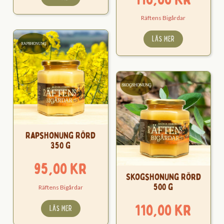
Räftens Bigårdar
LÄS MER
Rapshonung Rörd
350 g
95,00
kr
Skogshonung Rörd
500 g
Räftens Bigårdar
110,00
kr
LÄS MER