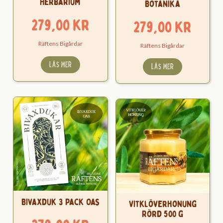
Herbarium
Botanika
279,00
kr
279,00
kr
Räftens Bigårdar
Räftens Bigårdar
LÄS MER
LÄS MER
Bivaxduk 3 Pack Oas
Vitklöverhonung
Rörd 500 g