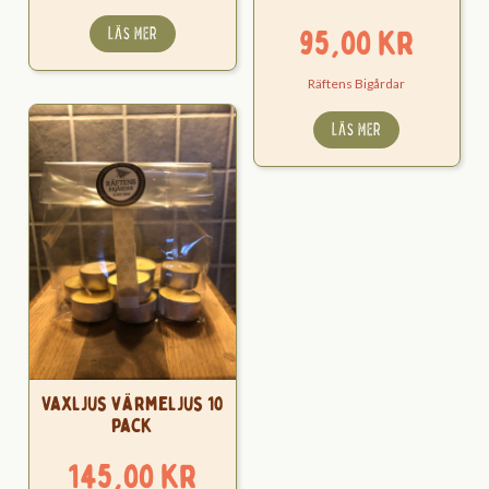
95,00
kr
LÄS MER
Räftens Bigårdar
LÄS MER
Vaxljus värmeljus 10
pack
145,00
kr