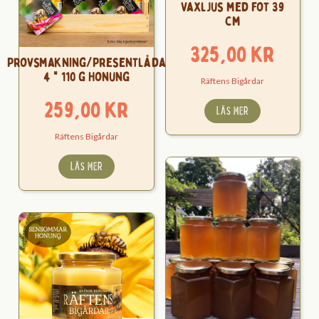
Vaxljus med fot 39
cm
325,00
kr
Provsmakning/Presentlåda
4 * 110 g Honung
Räftens Bigårdar
259,00
kr
LÄS MER
Räftens Bigårdar
LÄS MER