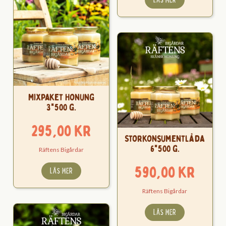
Mixpaket Honung
3*500 g.
295,00
kr
Storkonsumentlåda
6*500 g.
Räftens Bigårdar
590,00
kr
LÄS MER
Räftens Bigårdar
LÄS MER