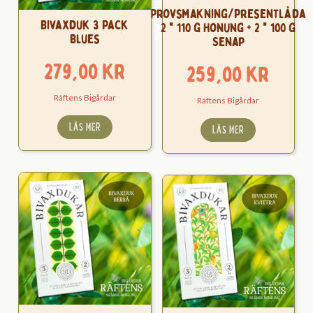
Provsmakning/Presentlåda
Bivaxduk 3 Pack
2 * 110 g Honung + 2 * 100 g
Blues
Senap
279,00
kr
259,00
kr
Räftens Bigårdar
Räftens Bigårdar
LÄS MER
LÄS MER