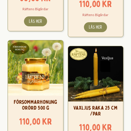
110,00
kr
Räftens Bigårdar
Räftens Bigårdar
LÄS MER
LÄS MER
Försommarhonung
Orörd 500 g
Vaxljus raka 25 cm
/par
110,00
kr
110,00
kr