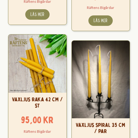
Räftens Bigårdar
Räftens Bigårdar
LÄS MER
LÄS MER
Vaxljus raka 42 cm /
st
95,00
kr
Vaxljus spiral 35 cm
/ par
Räftens Bigårdar