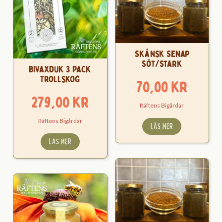
Skånsk Senap
Söt/Stark
Bivaxduk 3 Pack
Trollskog
70,00
kr
279,00
kr
Räftens Bigårdar
Räftens Bigårdar
LÄS MER
LÄS MER