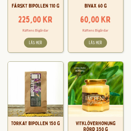
Färskt Bipollen 110 g
Bivax 60 g
225,00
kr
60,00
kr
Räftens Bigårdar
Räftens Bigårdar
LÄS MER
LÄS MER
Torkat Bipollen 150 g
Vitklöverhonung
Rörd 350 g