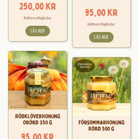
250,00
kr
95,00
kr
Räftens Bigårdar
Räftens Bigårdar
LÄS MER
LÄS MER
Rödklöverhonung
Orörd 350 g
Försommarhonung
Rörd 500 g
95,00
kr