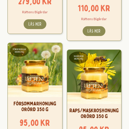
279,00
kr
110,00
kr
Räftens Bigårdar
Räftens Bigårdar
LÄS MER
LÄS MER
Försommarhonung
Orörd 350 g
Raps/Maskroshonung
Orörd 350 g
95,00
kr