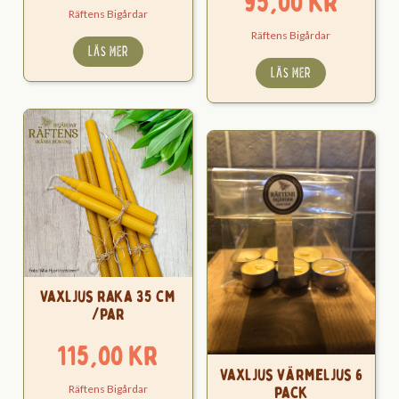
95,00
kr
Räftens Bigårdar
Räftens Bigårdar
LÄS MER
LÄS MER
Vaxljus raka 35 cm
/par
115,00
kr
Vaxljus värmeljus 6
pack
Räftens Bigårdar