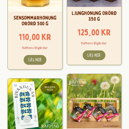
Ljunghonung Orörd
Sensommarhonung
350 g
Orörd 500 g
125,00
kr
110,00
kr
Räftens Bigårdar
Räftens Bigårdar
LÄS MER
LÄS MER