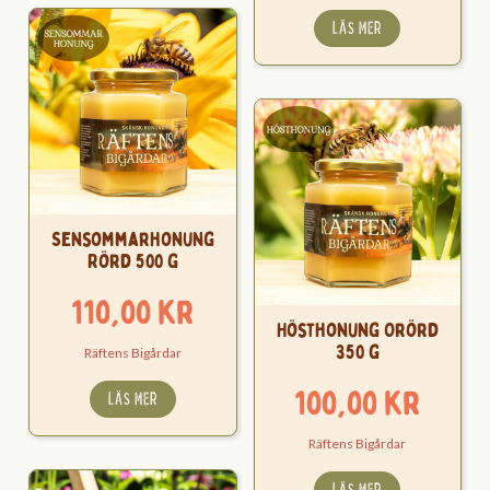
LÄS MER
Sensommarhonung
Rörd 500 g
110,00
kr
Hösthonung Orörd
350 g
Räftens Bigårdar
100,00
kr
LÄS MER
Räftens Bigårdar
LÄS MER