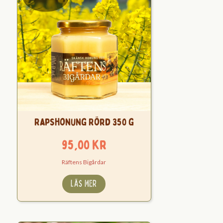
Rapshonung Rörd 350 g
95,00
kr
Räftens Bigårdar
LÄS MER