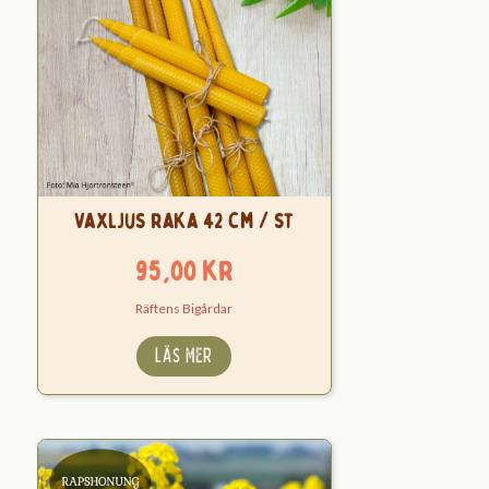
Vaxljus raka 42 cm / st
95,00
kr
Räftens Bigårdar
LÄS MER