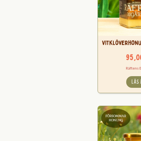
Vitklöverhonu
95,
Räftens 
LÄS