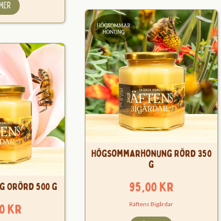
 MER
Högsommarhonung Rörd 350
g
95,00
kr
 Orörd 500 g
Räftens Bigårdar
00
kr