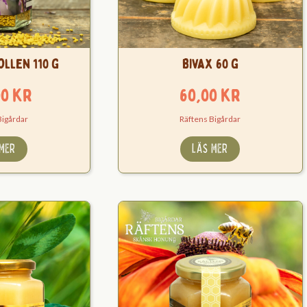
ollen 110 g
Bivax 60 g
00
kr
60,00
kr
Bigårdar
Räftens Bigårdar
 MER
LÄS MER