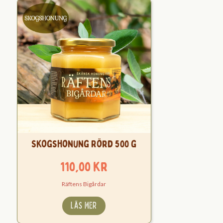
Skogshonung Rörd 500 g
110,00
kr
Räftens Bigårdar
LÄS MER