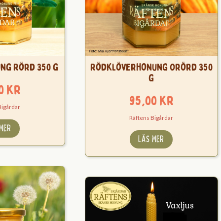
ng Rörd 350 g
Rödklöverhonung Orörd 350
g
00
kr
95,00
kr
Bigårdar
Räftens Bigårdar
 MER
LÄS MER