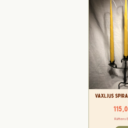
Vaxljus spira
115,
Räftens 