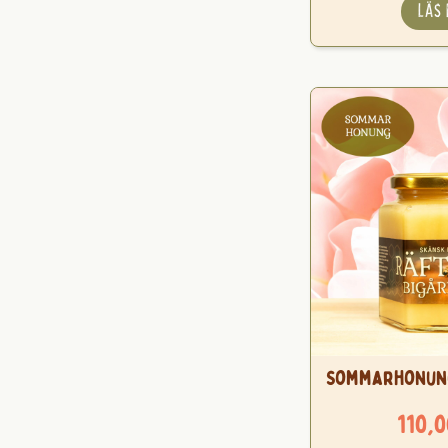
LÄS
Sommarhonung
110,