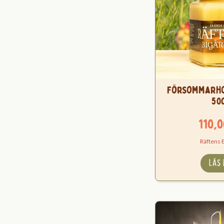
Försommarh
50
110,
Räftens 
LÄS