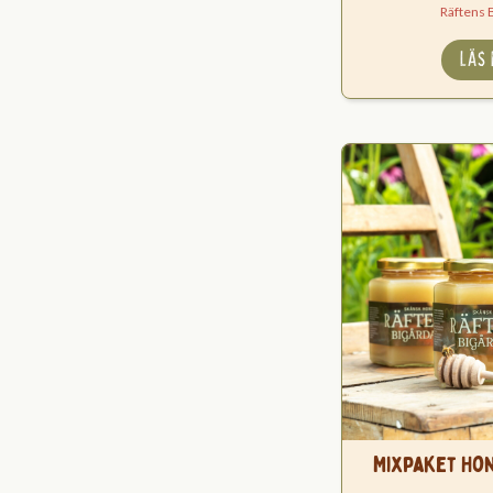
Räftens 
LÄS
Mixpaket Hon