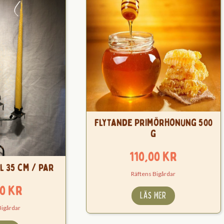
Flytande Primörhonung 500
g
110,00
kr
l 35 cm / par
Räftens Bigårdar
00
kr
LÄS MER
Bigårdar