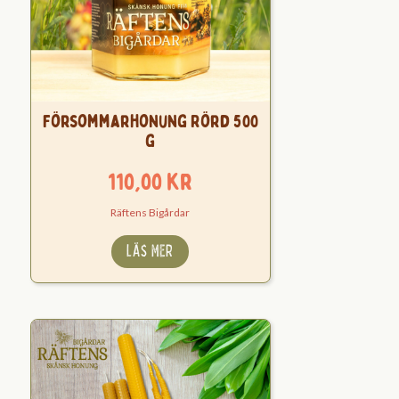
Försommarhonung Rörd 500
g
110,00
kr
Räftens Bigårdar
LÄS MER