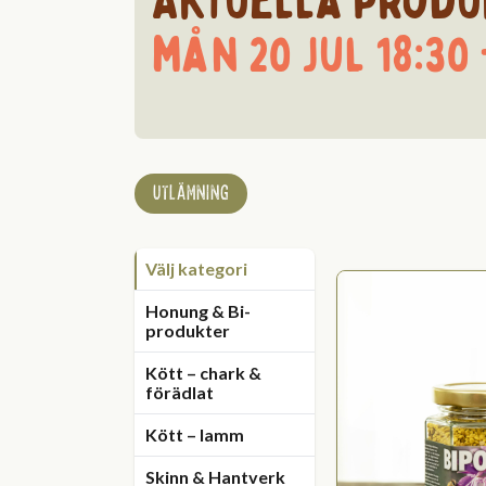
Aktuella produ
mån 20 jul 18:30 
UTLÄMNING
Välj kategori
Honung & Bi-
produkter
Kött – chark &
förädlat
Kött – lamm
Skinn & Hantverk