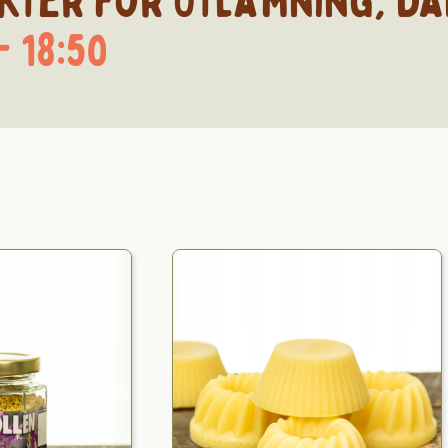
kter för
Utlämning
,
Da
- 18:50