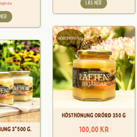
LÄS MER
Bigårdar
 MER
Hösthonung Orörd 350 g
100,00
kr
ung 3*500 g.