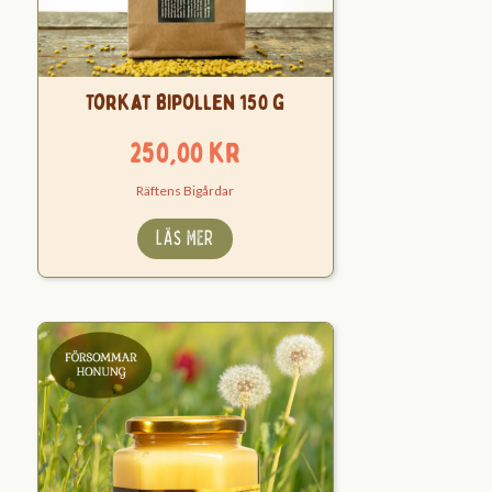
Torkat Bipollen 150 g
250,00
kr
Räftens Bigårdar
LÄS MER