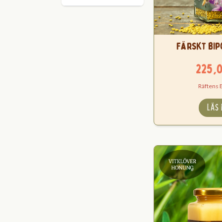
Färskt Bip
225,
Räftens 
LÄS