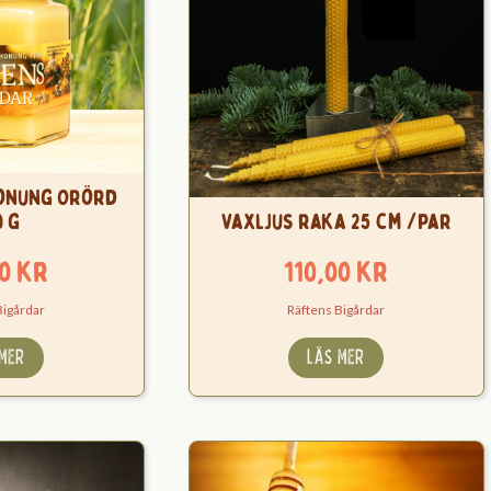
onung Orörd
0 g
Vaxljus raka 25 cm /par
00
kr
110,00
kr
Bigårdar
Räftens Bigårdar
 MER
LÄS MER