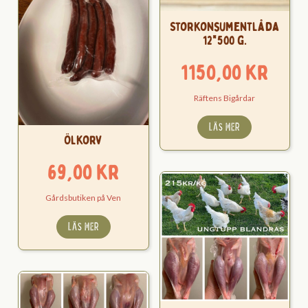
Storkonsumentlåda
12*500 g.
1150,00
kr
Räftens Bigårdar
LÄS MER
Ölkorv
69,00
kr
Gårdsbutiken på Ven
LÄS MER