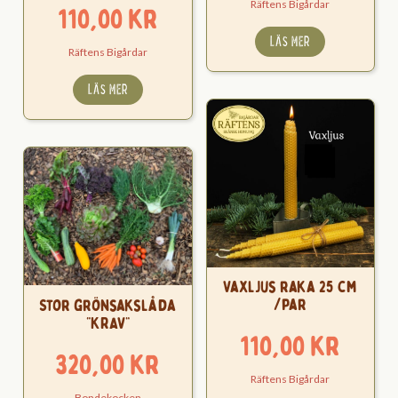
Räftens Bigårdar
110,00
kr
LÄS MER
Räftens Bigårdar
LÄS MER
Vaxljus raka 25 cm
/par
Stor grönsakslåda
“KRAV”
110,00
kr
320,00
kr
Räftens Bigårdar
Bondekocken