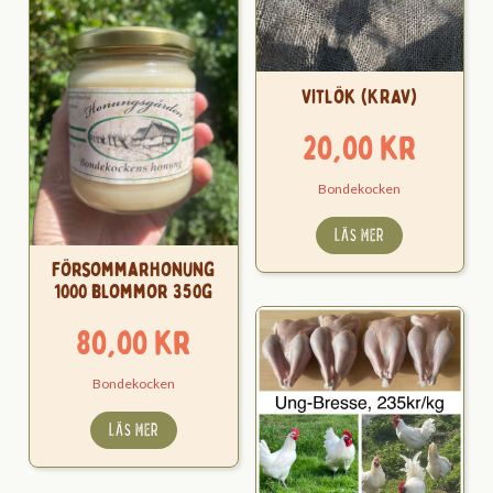
Vitlök (KRAV)
20,00
kr
Bondekocken
LÄS MER
Försommarhonung
1000 blommor 350g
80,00
kr
Bondekocken
LÄS MER