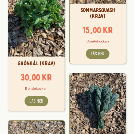
Sommarsquash
(KRAV)
15,00
kr
Bondekocken
LÄS MER
Grönkål (KRAV)
30,00
kr
Bondekocken
LÄS MER