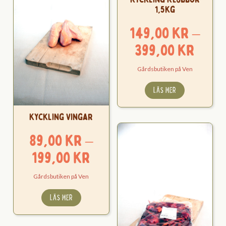
1,5kg
149,00
kr
–
Pris
399,00
kr
149,
Gårdsbutiken på Ven
till
LÄS MER
399,
Kyckling Vingar
89,00
kr
–
Prisintervall:
199,00
kr
89,00 kr
Gårdsbutiken på Ven
till
LÄS MER
199,00 kr