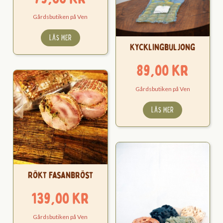
Gårdsbutiken på Ven
LÄS MER
Kycklingbuljong
89,00
kr
Gårdsbutiken på Ven
LÄS MER
Rökt Fasanbröst
139,00
kr
Gårdsbutiken på Ven