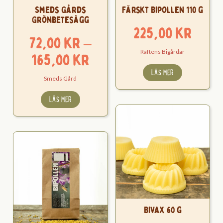
Smeds Gårds
Färskt Bipollen 110 g
Grönbetesägg
225,00
kr
72,00
kr
–
Räftens Bigårdar
Prisintervall:
165,00
kr
72,00 kr
LÄS MER
Smeds Gård
till
LÄS MER
165,00 kr
Bivax 60 g