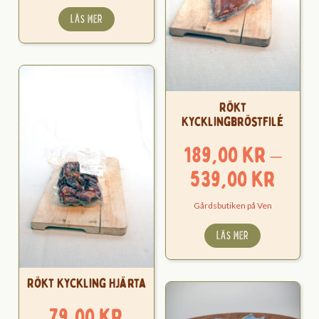
till
LÄS MER
178,00 kr
Rökt
Kycklingbröstfilé
189,00
kr
–
Pris
539,00
kr
189,
Gårdsbutiken på Ven
till
LÄS MER
539,
Rökt Kyckling Hjärta
79,00
kr