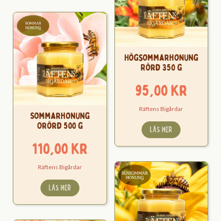
Högsommarhonung
Rörd 350 g
95,00
kr
Räftens Bigårdar
Sommarhonung
Orörd 500 g
LÄS MER
110,00
kr
Räftens Bigårdar
LÄS MER