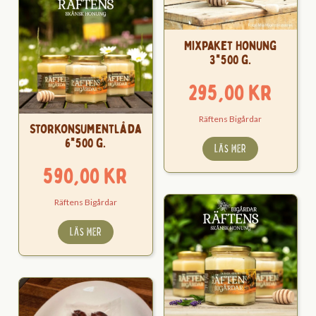
Mixpaket Honung
3*500 g.
295,00
kr
Räftens Bigårdar
Storkonsumentlåda
6*500 g.
LÄS MER
590,00
kr
Räftens Bigårdar
LÄS MER