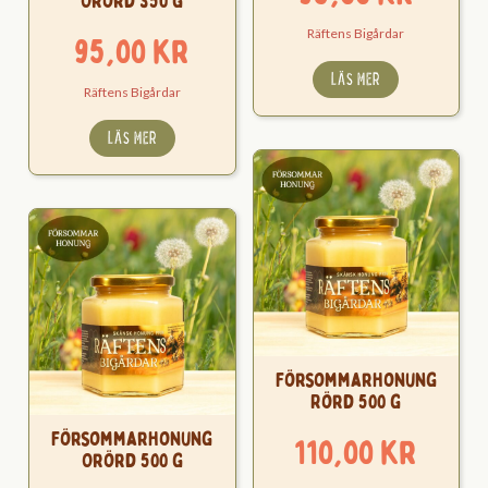
Orörd 350 g
Räftens Bigårdar
95,00
kr
LÄS MER
Räftens Bigårdar
LÄS MER
Försommarhonung
Rörd 500 g
Försommarhonung
110,00
kr
Orörd 500 g