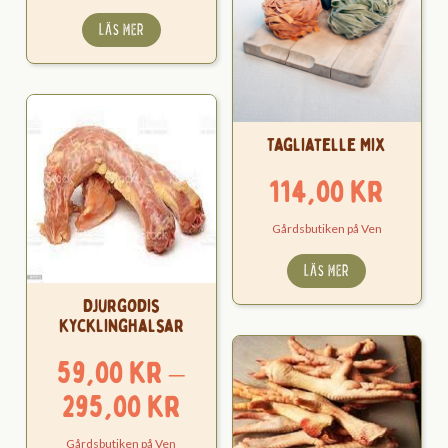
LÄS MER
Tagliatelle Mix
114,00
kr
Gårdsbutiken på Ven
LÄS MER
Djurgodis
kycklinghalsar
59,00
kr
–
Prisintervall:
295,00
kr
59,00 kr
Gårdsbutiken på Ven