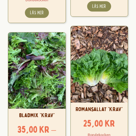
LÄS MER
LÄS MER
Romansallat “KRAV”
Bladmix “KRAV”
25,00
kr
35,00
kr
–
Bondekocken