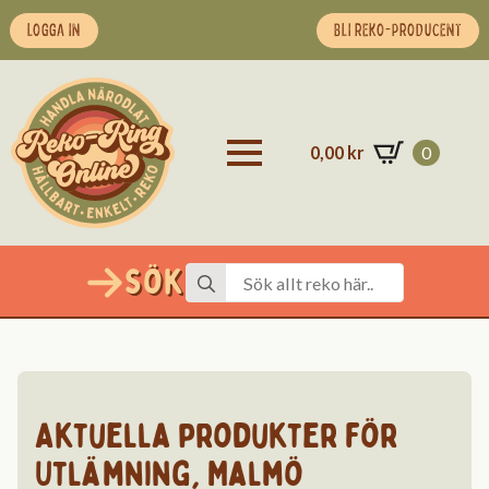
LOGGA IN
BLI REKO-PRODUCENT
0,00
kr
0
Sök
Search
for:
Aktuella produkter för
Utlämning
,
Malmö