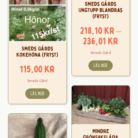
Smeds Gårds
Ungtupp Blandras
(Fryst)
218,10
kr
–
Pris
236,01
kr
Smeds Gårds
218,1
Smeds Gård
Kokehöna (Fryst)
till
LÄS MER
115,00
kr
236,0
Smeds Gård
LÄS MER
Mindre
grönsakslåda