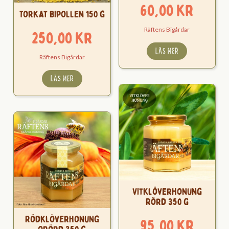
60,00
kr
Torkat Bipollen 150 g
Räftens Bigårdar
250,00
kr
LÄS MER
Räftens Bigårdar
LÄS MER
Vitklöverhonung
Rörd 350 g
Rödklöverhonung
95,00
kr