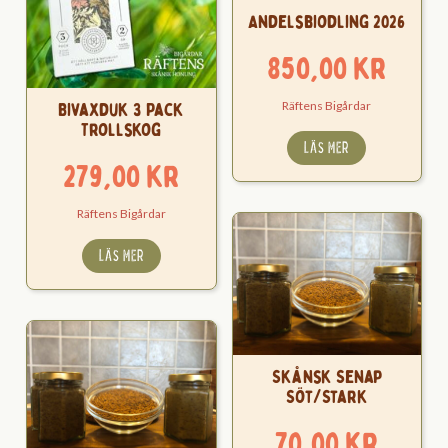
Andelsbiodling 2026
850,00
kr
Bivaxduk 3 Pack
Räftens Bigårdar
Trollskog
LÄS MER
279,00
kr
Räftens Bigårdar
LÄS MER
Skånsk Senap
Söt/Stark
70,00
kr