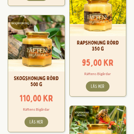
Rapshonung Rörd
350 g
95,00
kr
Räftens Bigårdar
Skogshonung Rörd
500 g
LÄS MER
110,00
kr
Räftens Bigårdar
LÄS MER