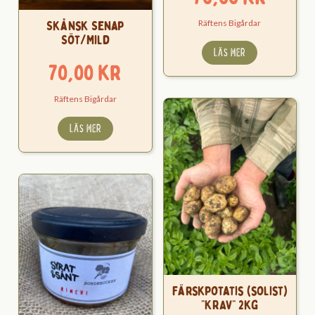
Skånsk Senap
Räftens Bigårdar
Söt/Mild
LÄS MER
70,00
kr
Räftens Bigårdar
LÄS MER
Färskpotatis (solist)
”KRAV” 2kg