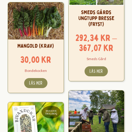
Smeds Gårds
Ungtupp Bresse
(fryst)
292,34
kr
–
Pris
367,07
kr
Mangold (KRAV)
292,
30,00
kr
Smeds Gård
till
LÄS MER
Bondekocken
367,
LÄS MER