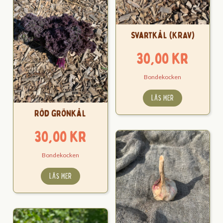
Svartkål (KRAV)
30,00
kr
Bondekocken
LÄS MER
Röd grönkål
30,00
kr
Bondekocken
LÄS MER