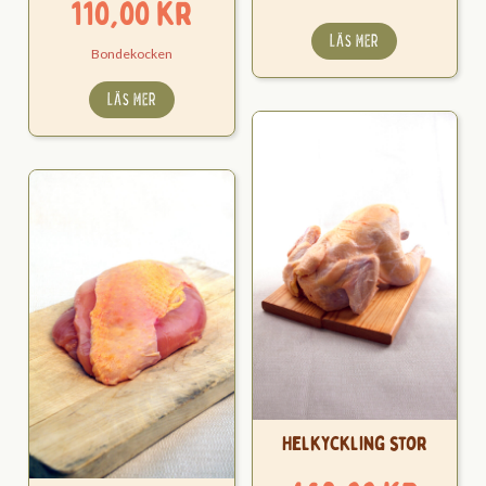
Prisintervall:
110,00
kr
35,00 kr
LÄS MER
Bondekocken
till
LÄS MER
110,00 kr
Helkyckling stor