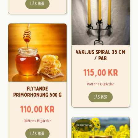
LÄS MER
Vaxljus spiral 35 cm
/ par
115,00
kr
Räftens Bigårdar
Flytande
Primörhonung 500 g
LÄS MER
110,00
kr
Räftens Bigårdar
LÄS MER