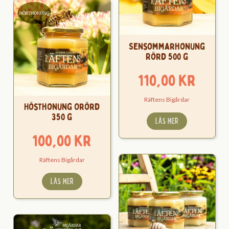
Sensommarhonung
Rörd 500 g
110,00
kr
Räftens Bigårdar
Hösthonung Orörd
350 g
LÄS MER
100,00
kr
Räftens Bigårdar
LÄS MER