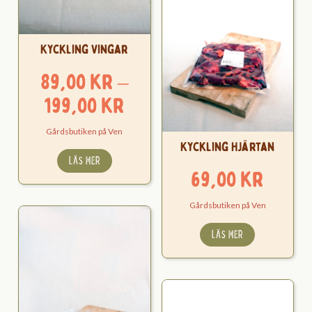
Kyckling Vingar
89,00
kr
–
Prisintervall:
199,00
kr
89,00 kr
Gårdsbutiken på Ven
till
Kyckling Hjärtan
LÄS MER
199,00 kr
69,00
kr
Gårdsbutiken på Ven
LÄS MER