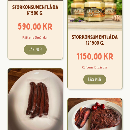
Storkonsumentlåda
6*500 g.
590,00
kr
Storkonsumentlåda
Räftens Bigårdar
12*500 g.
LÄS MER
1150,00
kr
Räftens Bigårdar
LÄS MER