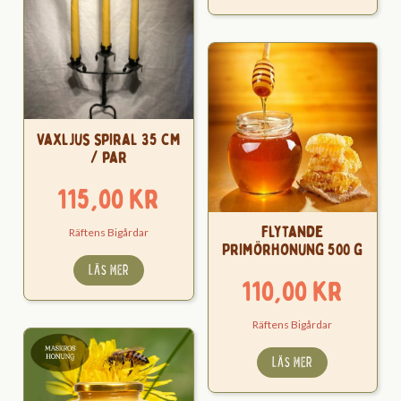
Vaxljus spiral 35 cm
/ par
115,00
kr
Flytande
Räftens Bigårdar
Primörhonung 500 g
LÄS MER
110,00
kr
Räftens Bigårdar
LÄS MER