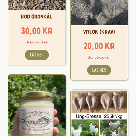
Röd grönkål
30,00
kr
Vitlök (KRAV)
Bondekocken
20,00
kr
LÄS MER
Bondekocken
LÄS MER