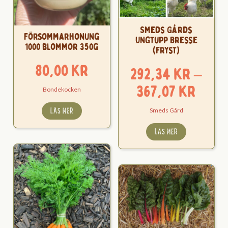
Smeds Gårds
Försommarhonung
Ungtupp Bresse
1000 blommor 350g
(fryst)
80,00
kr
292,34
kr
–
Pris
367,07
kr
Bondekocken
292,
LÄS MER
Smeds Gård
till
LÄS MER
367,