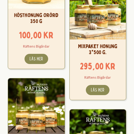
Hösthonung Orörd
350 g
100,00
kr
Mixpaket Honung
Räftens Bigårdar
3*500 g.
LÄS MER
295,00
kr
Räftens Bigårdar
LÄS MER