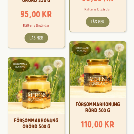
Orörd 350 g
Räftens Bigårdar
95,00
kr
LÄS MER
Räftens Bigårdar
LÄS MER
Försommarhonung
Rörd 500 g
Försommarhonung
110,00
kr
Orörd 500 g