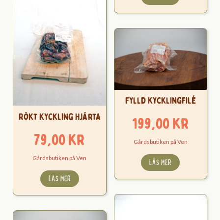
539,
Fylld Kycklingfilé
Rökt Kyckling Hjärta
199,00
kr
79,00
kr
Gårdsbutiken på Ven
Gårdsbutiken på Ven
LÄS MER
LÄS MER