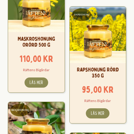
Maskroshonung
Orörd 500 g
110,00
kr
Rapshonung Rörd
Räftens Bigårdar
350 g
LÄS MER
95,00
kr
Räftens Bigårdar
LÄS MER