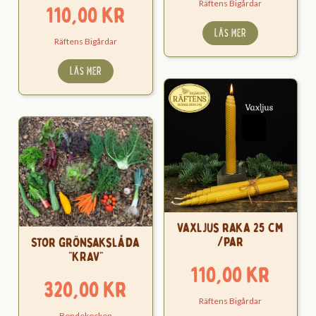
Räftens Bigårdar
110,00
kr
LÄS MER
Räftens Bigårdar
LÄS MER
Vaxljus raka 25 cm
/par
Stor grönsakslåda
“KRAV”
110,00
kr
320,00
kr
Räftens Bigårdar
Bondekocken