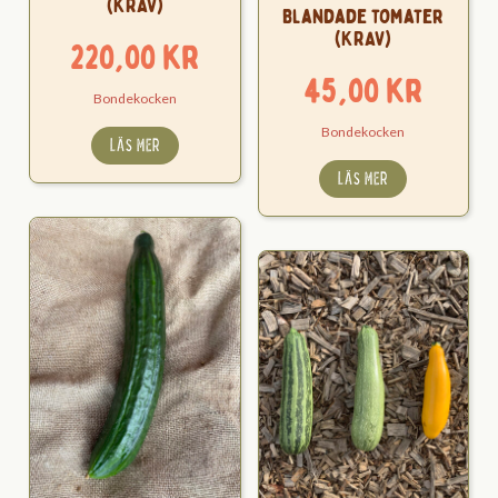
(KRAV)
Blandade tomater
(KRAV)
220,00
kr
45,00
kr
Bondekocken
Bondekocken
LÄS MER
LÄS MER