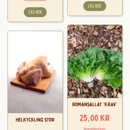
LÄS MER
LÄS MER
Romansallat “KRAV”
25,00
kr
Helkyckling stor
Bondekocken