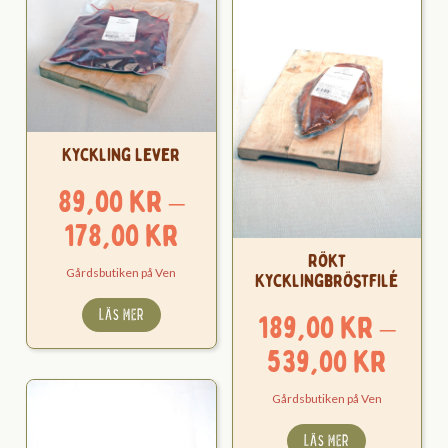
Kyckling Lever
89,00
kr
–
Prisintervall:
178,00
kr
89,00 kr
Rökt
Gårdsbutiken på Ven
Kycklingbröstfilé
till
LÄS MER
189,00
kr
–
178,00 kr
Pris
539,00
kr
189,
Gårdsbutiken på Ven
till
LÄS MER