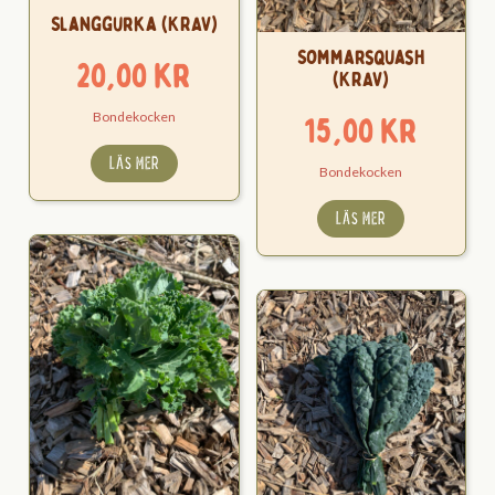
Slanggurka (KRAV)
Sommarsquash
20,00
kr
(KRAV)
Bondekocken
15,00
kr
LÄS MER
Bondekocken
LÄS MER