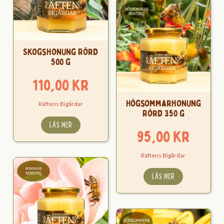
Skogshonung Rörd
500 g
110,00
kr
Högsommarhonung
Räftens Bigårdar
Rörd 350 g
LÄS MER
95,00
kr
Räftens Bigårdar
LÄS MER