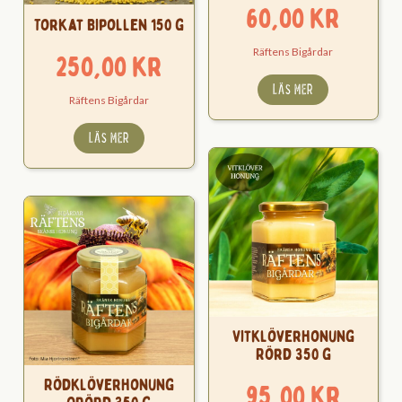
60,00
kr
Torkat Bipollen 150 g
Räftens Bigårdar
250,00
kr
LÄS MER
Räftens Bigårdar
LÄS MER
Vitklöverhonung
Rörd 350 g
Rödklöverhonung
95,00
kr