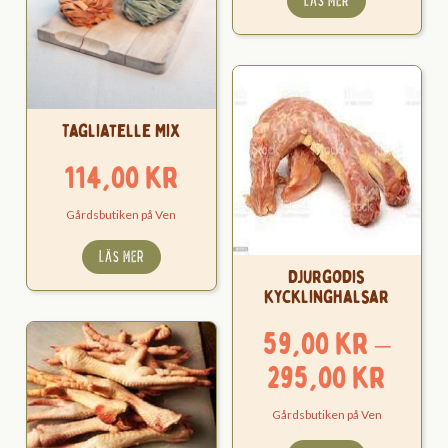
LÄS MER
Tagliatelle Mix
114,00
kr
Gårdsbutiken på Ven
LÄS MER
Djurgodis
kycklinghalsar
59,00
kr
–
Pris
295,00
kr
59,0
Gårdsbutiken på Ven
till