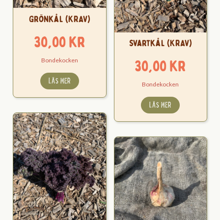
Grönkål (KRAV)
30,00
kr
Svartkål (KRAV)
Bondekocken
30,00
kr
LÄS MER
Bondekocken
LÄS MER