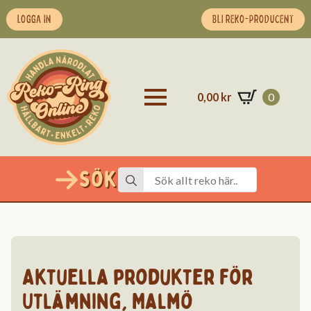
LOGGA IN
BLI REKO-PRODUCENT
0,00
kr
0
Sök
Search
for:
Aktuella produkter för
Utlämning
,
Malmö