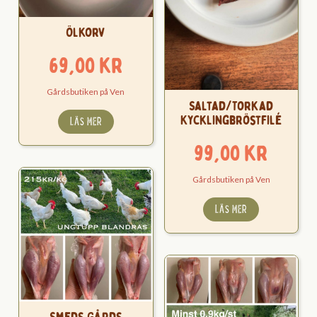
Ölkorv
69,00
kr
Gårdsbutiken på Ven
Saltad/Torkad
Kycklingbröstfilé
LÄS MER
99,00
kr
Gårdsbutiken på Ven
LÄS MER