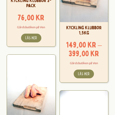
Kyckling Klubbor 3-
pack
76,00
kr
Kyckling Klubbor
Gårdsbutiken på Ven
1,5kg
LÄS MER
149,00
kr
–
Pris
399,00
kr
149,
Gårdsbutiken på Ven
till
LÄS MER
399,