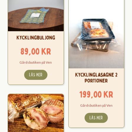
Kycklingbuljong
89,00
kr
Gårdsbutiken på Ven
Kycklinglasagne 2
LÄS MER
portioner
199,00
kr
Gårdsbutiken på Ven
LÄS MER