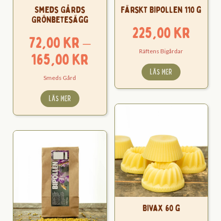
Smeds Gårds
Färskt Bipollen 110 g
Grönbetesägg
225,00
kr
72,00
kr
–
Räftens Bigårdar
Prisintervall:
165,00
kr
72,00 kr
LÄS MER
Smeds Gård
till
LÄS MER
165,00 kr
Bivax 60 g