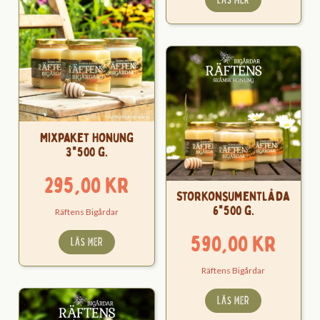
Mixpaket Honung
3*500 g.
295,00
kr
Storkonsumentlåda
6*500 g.
Räftens Bigårdar
590,00
kr
LÄS MER
Räftens Bigårdar
LÄS MER