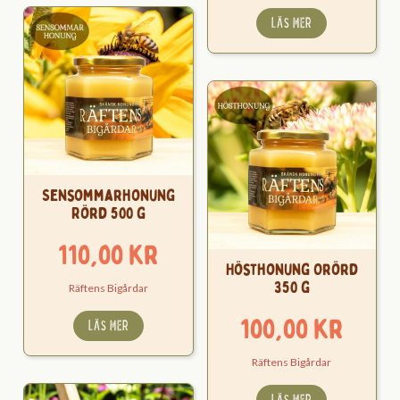
LÄS MER
Sensommarhonung
Rörd 500 g
110,00
kr
Hösthonung Orörd
350 g
Räftens Bigårdar
100,00
kr
LÄS MER
Räftens Bigårdar
LÄS MER