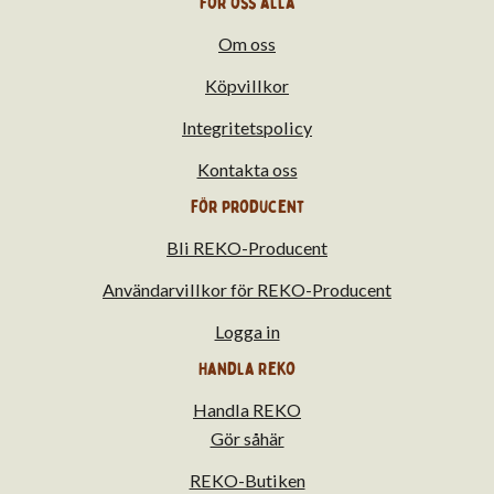
för oss alla
Om oss
Köpvillkor
Integritetspolicy
Kontakta oss
För producent
Bli REKO-Producent
Användarvillkor för REKO-Producent
Logga in
Handla Reko
Handla REKO
Gör såhär
REKO-Butiken