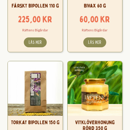
Färskt Bipollen 110 g
Bivax 60 g
225,00
kr
60,00
kr
Räftens Bigårdar
Räftens Bigårdar
LÄS MER
LÄS MER
Torkat Bipollen 150 g
Vitklöverhonung
Rörd 350 g