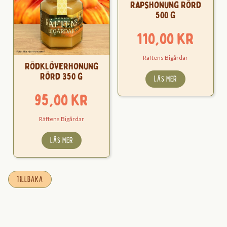
Rapshonung Rörd
500 g
110,00
kr
Räftens Bigårdar
Rödklöverhonung
Rörd 350 g
LÄS MER
95,00
kr
Räftens Bigårdar
LÄS MER
TILLBAKA