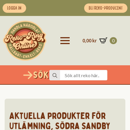
LOGGA IN
BLI REKO-PRODUCENT
0,00
kr
0
Sök
Search
for:
Aktuella produkter för
Utlämning
,
Södra Sandby