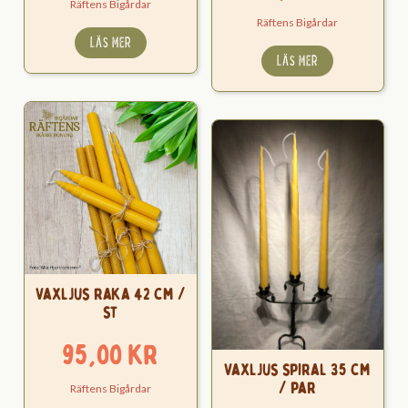
Räftens Bigårdar
Räftens Bigårdar
LÄS MER
LÄS MER
Vaxljus raka 42 cm /
st
95,00
kr
Vaxljus spiral 35 cm
/ par
Räftens Bigårdar