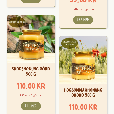
Räftens Bigårdar
LÄS MER
Skogshonung Rörd
500 g
110,00
kr
Högsommarhonung
Orörd 500 g
Räftens Bigårdar
110,00
kr
LÄS MER