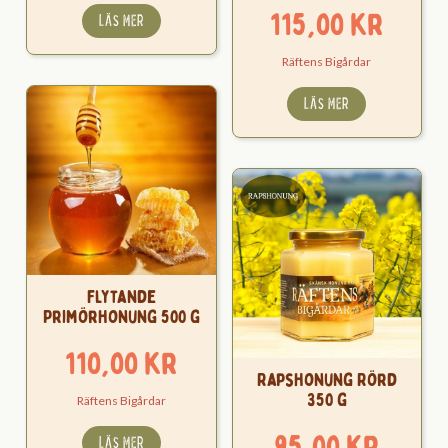
115,00
kr
LÄS MER
Räftens Bigårdar
LÄS MER
Flytande
Primörhonung 500 g
110,00
kr
Rapshonung Rörd
350 g
Räftens Bigårdar
95,00
kr
LÄS MER