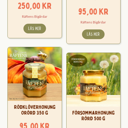
250,00
kr
95,00
kr
Räftens Bigårdar
Räftens Bigårdar
LÄS MER
LÄS MER
Rödklöverhonung
Orörd 350 g
Försommarhonung
Rörd 500 g
95,00
kr