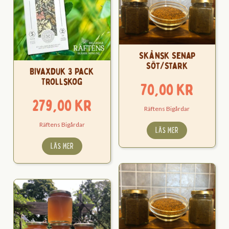
Skånsk Senap
Söt/Stark
Bivaxduk 3 Pack
Trollskog
70,00
kr
279,00
kr
Räftens Bigårdar
Räftens Bigårdar
LÄS MER
LÄS MER