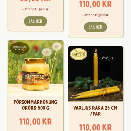
110,00
kr
Räftens Bigårdar
Räftens Bigårdar
LÄS MER
LÄS MER
Försommarhonung
Orörd 500 g
Vaxljus raka 25 cm
/par
110,00
kr
110,00
kr