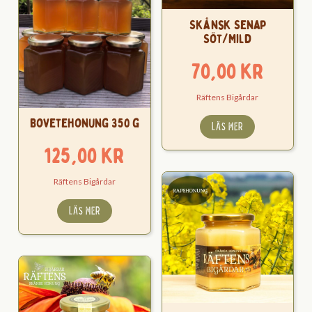
Skånsk Senap
Söt/Mild
70,00
kr
Räftens Bigårdar
Bovetehonung 350 g
LÄS MER
125,00
kr
Räftens Bigårdar
LÄS MER