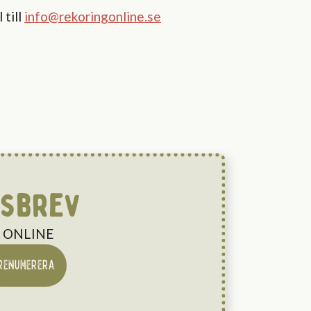
 till
info@rekoringonline.se
tsbrev
NG ONLINE
RENUMERERA