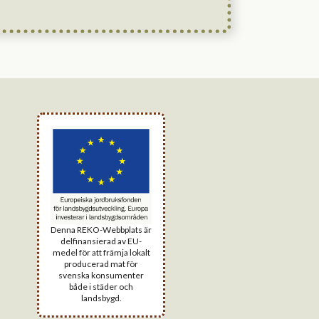
Denna REKO-Webbplats är
delfinansierad av EU-
medel för att främja lokalt
producerad mat för
svenska konsumenter
både i städer och
landsbygd.