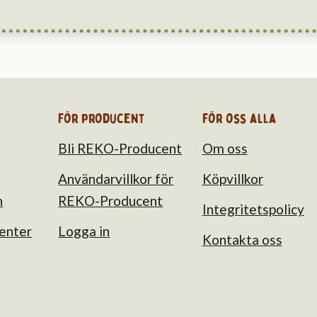
För producent
för oss alla
Bli REKO-Producent
Om oss
Användarvillkor för
Köpvillkor
n
REKO-Producent
Integritetspolicy
enter
Logga in
Kontakta oss