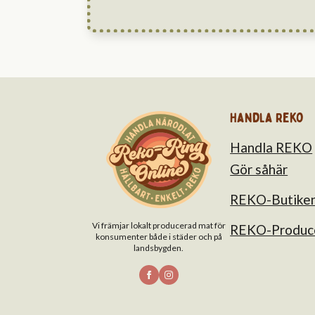
Handla Reko
Handla REKO
Gör såhär
REKO-Butike
Vi främjar lokalt producerad mat för
REKO-Produc
konsumenter både i städer och på
landsbygden.