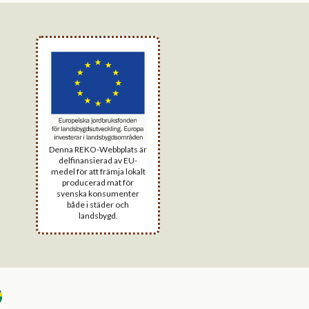
Denna REKO-Webbplats är
delfinansierad av EU-
medel för att främja lokalt
producerad mat för
svenska konsumenter
både i städer och
landsbygd.