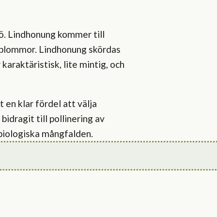
ö. Lindhonung kommer till
s blommor. Lindhonung skördas
 karaktäristisk, lite mintig, och
en klar fördel att välja
dragit till pollinering av
biologiska mångfalden.