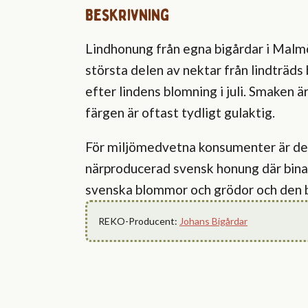
Beskrivning
Lindhonung från egna bigårdar i Malm
största delen av nektar från lindträd
efter lindens blomning i juli. Smaken är
färgen är oftast tydligt gulaktig.
För miljömedvetna konsumenter är det 
närproducerad svensk honung där bina bi
svenska blommor och grödor och den 
REKO-Producent:
Johans Bigårdar