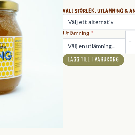
Välj storlek, utlämning & an
Lin
Utlämning
*
mä
LÄGG TILL I VARUKORG