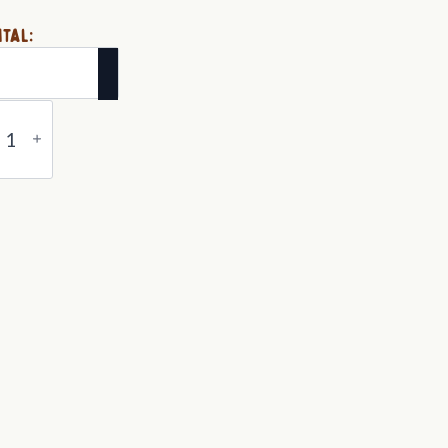
tal:
dhonung
ngd