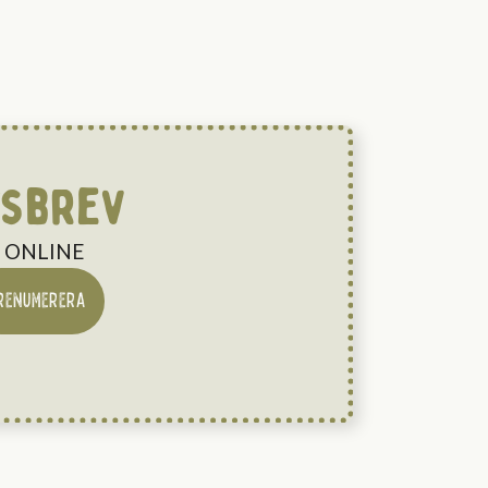
tsbrev
NG ONLINE
RENUMERERA