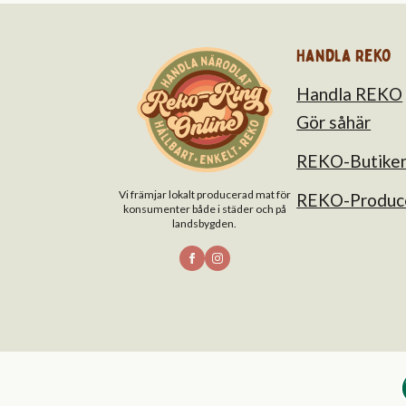
Handla Reko
Handla REKO
Gör såhär
REKO-Butike
Vi främjar lokalt producerad mat för
REKO-Produc
konsumenter både i städer och på
landsbygden.