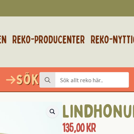
EN
REKO-PRODUCENTER
REKO-NYTTI
Sök
Search
for:
Lindhon
135,00
kr