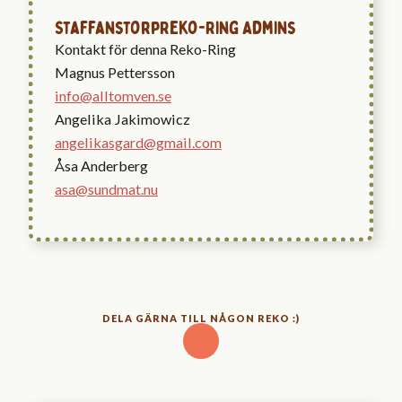
Staffanstorp
Reko-Ring Admins
Kontakt för denna Reko-Ring
Magnus Pettersson
info@alltomven.se
Angelika Jakimowicz
angelikasgard@gmail.com
Åsa Anderberg
asa@sundmat.nu
DELA GÄRNA TILL NÅGON REKO :)