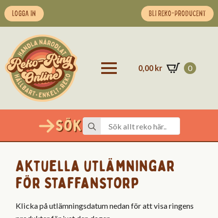
LOGGA IN
BLI REKO-PRODUCENT
0,00
kr
0
Sök
Search
for:
Aktuella utlämningar
för Staffanstorp
Klicka på utlämningsdatum nedan för att visa ringens