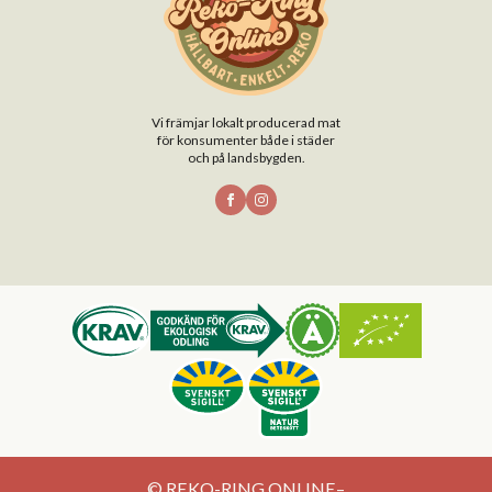
Vi främjar lokalt producerad mat
för konsumenter både i städer
och på landsbygden.
© REKO-RING ONLINE
–