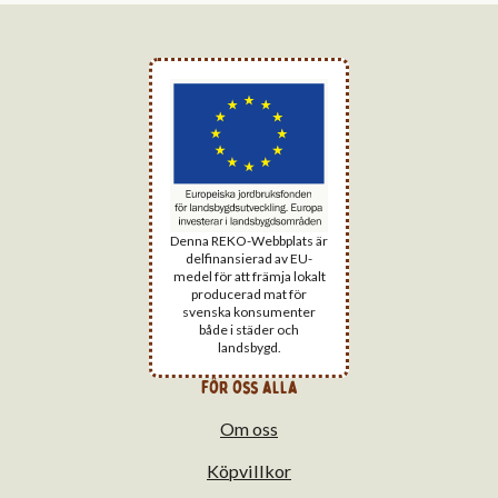
Denna REKO-Webbplats är
delfinansierad av EU-
medel för att främja lokalt
producerad mat för
svenska konsumenter
både i städer och
landsbygd.
för oss alla
Om oss
Köpvillkor