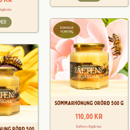
Bigårdar
 MER
Sommarhonung Orörd 500 g
110,00
kr
Räftens Bigårdar
ung Rörd 500