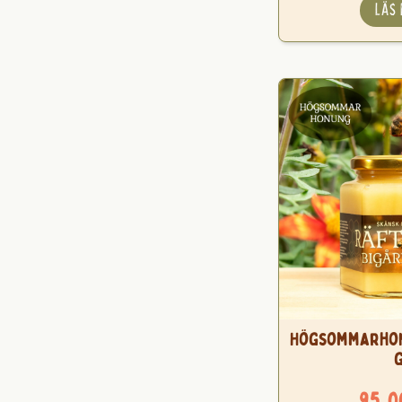
LÄS
Högsommarhon
95,