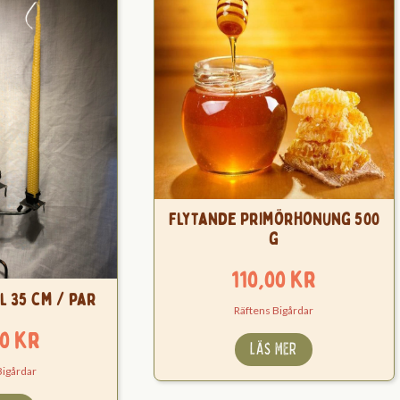
Flytande Primörhonung 500
g
110,00
kr
l 35 cm / par
Räftens Bigårdar
00
kr
LÄS MER
Bigårdar