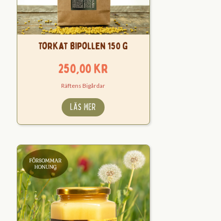
Torkat Bipollen 150 g
250,00
kr
Räftens Bigårdar
LÄS MER