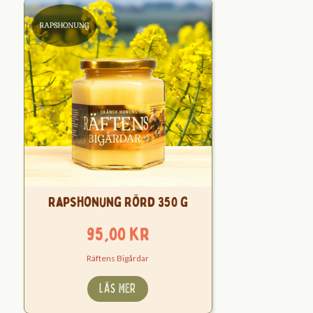
Rapshonung Rörd 350 g
95,00
kr
Räftens Bigårdar
LÄS MER