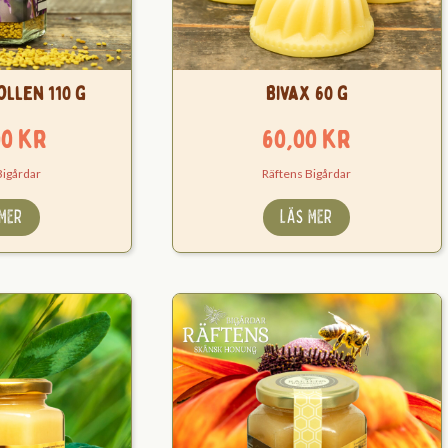
ollen 110 g
Bivax 60 g
00
kr
60,00
kr
Bigårdar
Räftens Bigårdar
 MER
LÄS MER