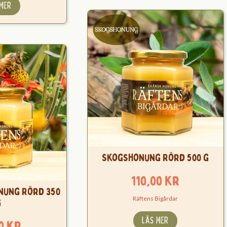
 MER
Skogshonung Rörd 500 g
110,00
kr
ung Rörd 350
Räftens Bigårdar
g
LÄS MER
00
kr