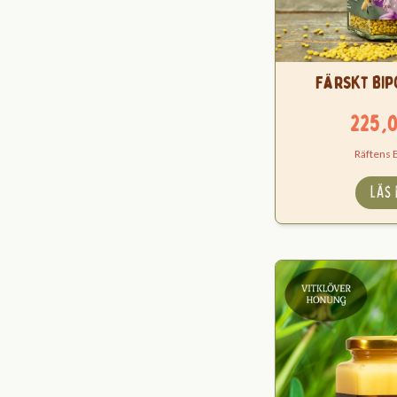
Färskt Bip
225,
Räftens 
LÄS