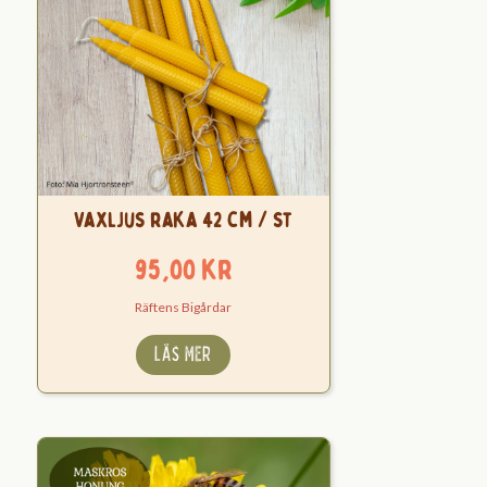
Vaxljus raka 42 cm / st
95,00
kr
Räftens Bigårdar
LÄS MER