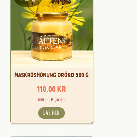
Maskroshonung Orörd 500 g
110,00
kr
Räftens Bigårdar
LÄS MER