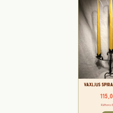
Vaxljus spira
115,
Räftens 