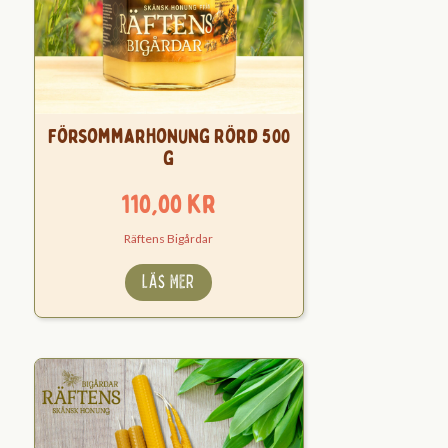
Försommarhonung Rörd 500
g
110,00
kr
Räftens Bigårdar
LÄS MER