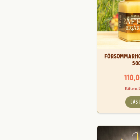
Försommarh
50
110,
Räftens 
LÄS