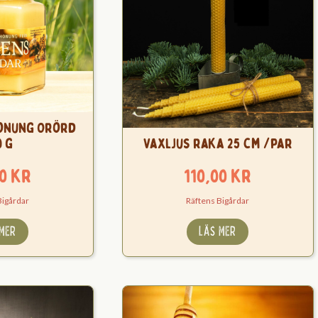
onung Orörd
0 g
Vaxljus raka 25 cm /par
00
kr
110,00
kr
Bigårdar
Räftens Bigårdar
 MER
LÄS MER