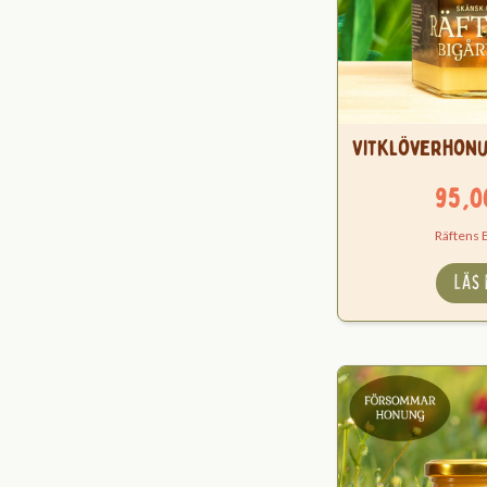
Vitklöverhonu
95,
Räftens 
LÄS