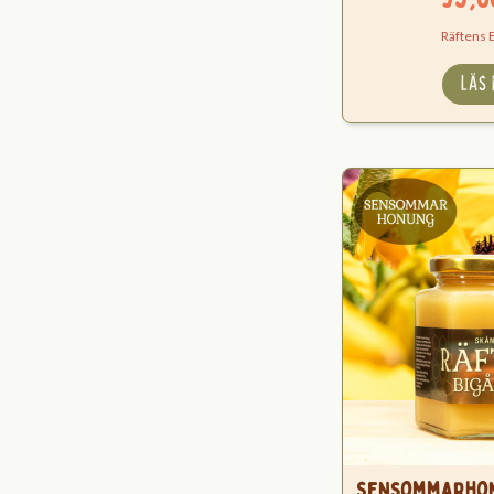
Räftens 
LÄS
Sensommarhon