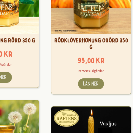
ng Rörd 350 g
Rödklöverhonung Orörd 350
g
00
kr
95,00
kr
Bigårdar
Räftens Bigårdar
 MER
LÄS MER