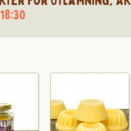
kter för
Utlämning
,
Åk
 18:30