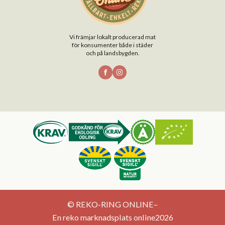
Vi främjar lokalt producerad mat
för konsumenter både i städer
och på landsbygden.
© REKO-RING ONLINE
–
En reko marknadsplats online
2026