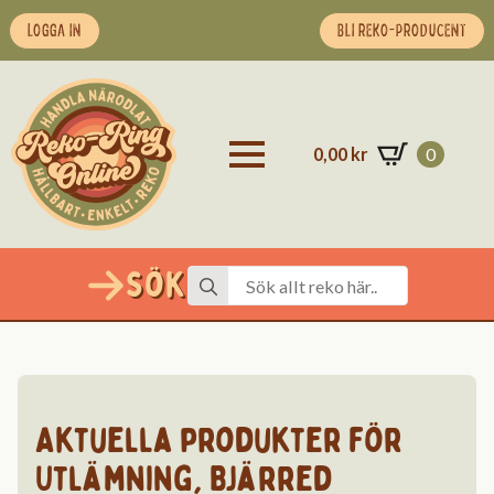
LOGGA IN
BLI REKO-PRODUCENT
0,00
kr
0
Sök
Search
for:
Aktuella produkter för
Utlämning
,
Bjärred