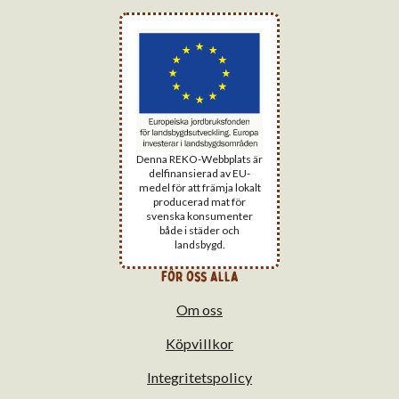
Denna REKO-Webbplats är
delfinansierad av EU-
medel för att främja lokalt
producerad mat för
svenska konsumenter
både i städer och
landsbygd.
för oss alla
Om oss
Köpvillkor
Integritetspolicy