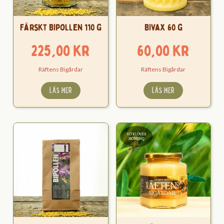
Färskt Bipollen 110 g
Bivax 60 g
225,00
kr
60,00
kr
Räftens Bigårdar
Räftens Bigårdar
LÄS MER
LÄS MER