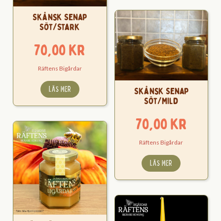
Skånsk Senap
Söt/Stark
70,00
kr
Räftens Bigårdar
LÄS MER
Skånsk Senap
Söt/Mild
70,00
kr
Räftens Bigårdar
LÄS MER