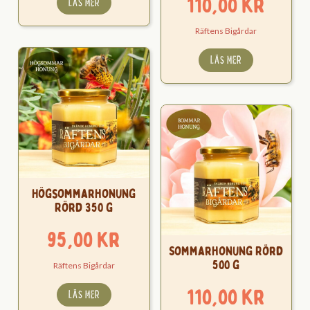
110,00
kr
LÄS MER
Räftens Bigårdar
LÄS MER
Högsommarhonung
Rörd 350 g
95,00
kr
Sommarhonung Rörd
500 g
Räftens Bigårdar
110,00
kr
LÄS MER