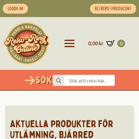
LOGGA IN
BLI REKO-PRODUCENT
0,00
kr
0
Sök
Search
for:
Aktuella produkter för
Utlämning
,
Bjärred