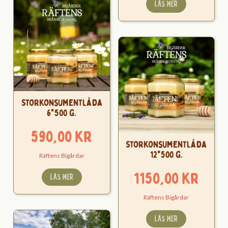
LÄS MER
Storkonsumentlåda
6*500 g.
590,00
kr
Storkonsumentlåda
12*500 g.
Räftens Bigårdar
1150,00
kr
LÄS MER
Räftens Bigårdar
LÄS MER