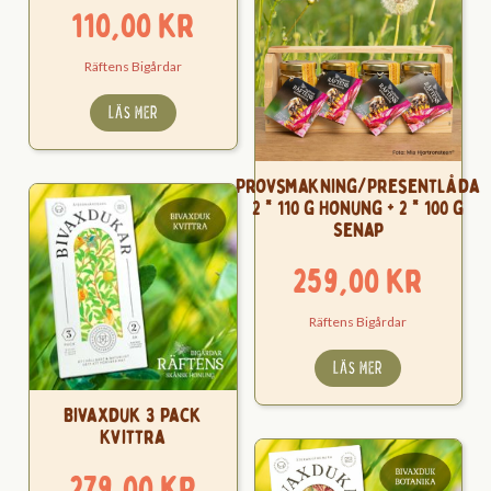
110,00
kr
Räftens Bigårdar
LÄS MER
Provsmakning/Presentlåda
2 * 110 g Honung + 2 * 100 g
Senap
259,00
kr
Räftens Bigårdar
LÄS MER
Bivaxduk 3 Pack
Kvittra
279,00
kr