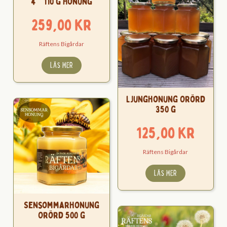
4 * 110 g Honung
259,00
kr
Räftens Bigårdar
LÄS MER
Ljunghonung Orörd
350 g
125,00
kr
Räftens Bigårdar
LÄS MER
Sensommarhonung
Orörd 500 g