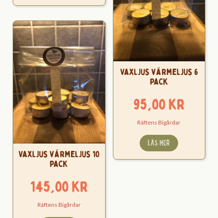
Vaxljus värmeljus 6
pack
95,00
kr
Räftens Bigårdar
LÄS MER
Vaxljus värmeljus 10
pack
145,00
kr
Räftens Bigårdar