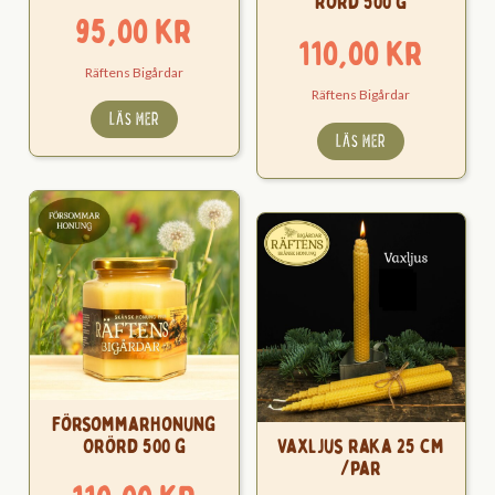
Rörd 500 g
95,00
kr
110,00
kr
Räftens Bigårdar
Räftens Bigårdar
LÄS MER
LÄS MER
Försommarhonung
Orörd 500 g
Vaxljus raka 25 cm
/par