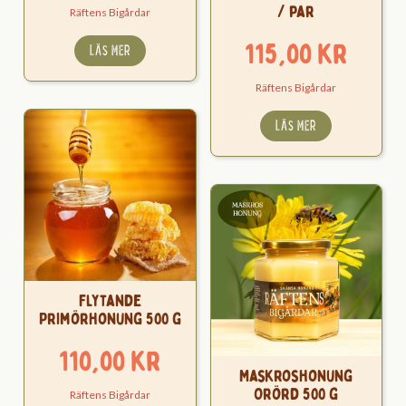
/ par
Räftens Bigårdar
115,00
kr
LÄS MER
Räftens Bigårdar
LÄS MER
Flytande
Primörhonung 500 g
110,00
kr
Maskroshonung
Orörd 500 g
Räftens Bigårdar