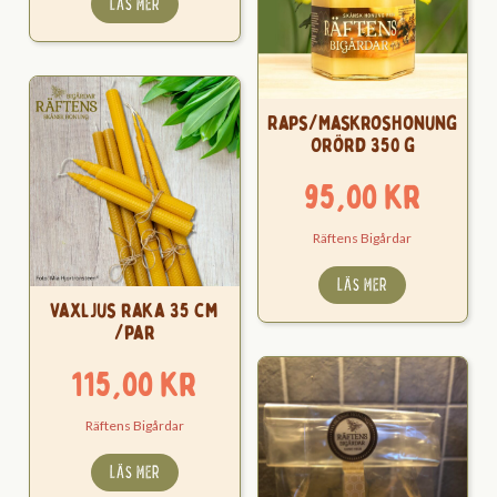
LÄS MER
Raps/Maskroshonung
Orörd 350 g
95,00
kr
Räftens Bigårdar
LÄS MER
Vaxljus raka 35 cm
/par
115,00
kr
Räftens Bigårdar
LÄS MER