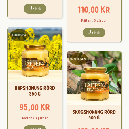
110,00
kr
LÄS MER
Räftens Bigårdar
LÄS MER
Rapshonung Rörd
350 g
95,00
kr
Skogshonung Rörd
500 g
Räftens Bigårdar