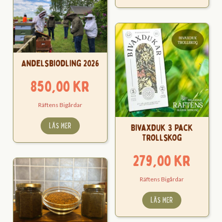
Andelsbiodling 2026
850,00
kr
Räftens Bigårdar
LÄS MER
Bivaxduk 3 Pack
Trollskog
279,00
kr
Räftens Bigårdar
LÄS MER