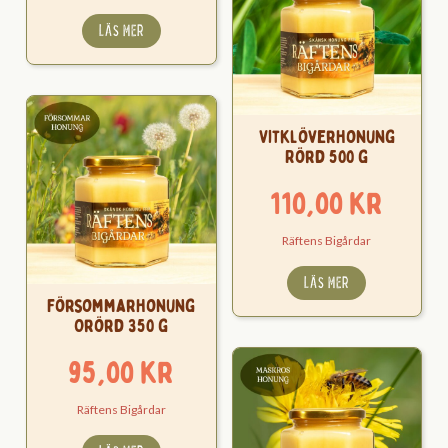
LÄS MER
Vitklöverhonung
Rörd 500 g
110,00
kr
Räftens Bigårdar
LÄS MER
Försommarhonung
Orörd 350 g
95,00
kr
Räftens Bigårdar