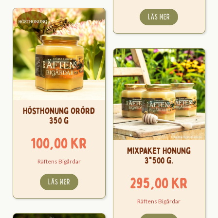
LÄS MER
Hösthonung Orörd
350 g
100,00
kr
Mixpaket Honung
3*500 g.
Räftens Bigårdar
295,00
kr
LÄS MER
Räftens Bigårdar