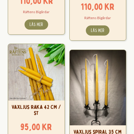
110,00
kr
110,00
kr
Räftens Bigårdar
Räftens Bigårdar
LÄS MER
LÄS MER
Vaxljus raka 42 cm /
st
95,00
kr
Vaxljus spiral 35 cm