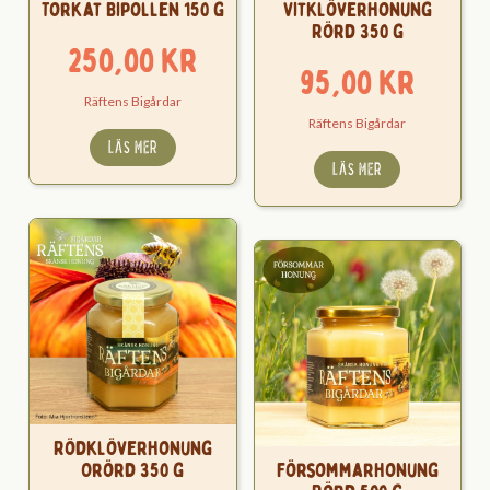
Torkat Bipollen 150 g
Vitklöverhonung
Rörd 350 g
250,00
kr
95,00
kr
Räftens Bigårdar
Räftens Bigårdar
LÄS MER
LÄS MER
Rödklöverhonung
Orörd 350 g
Försommarhonung