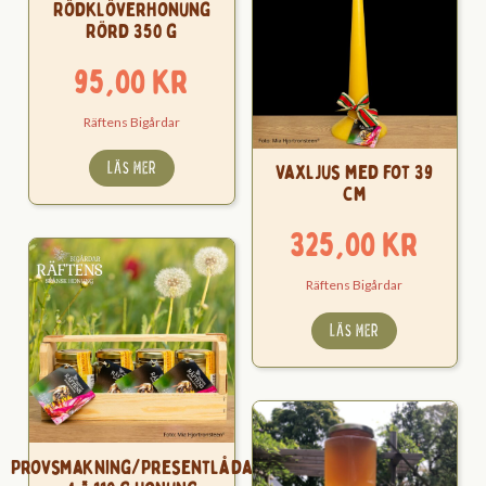
Rödklöverhonung
Rörd 350 g
95,00
kr
Räftens Bigårdar
LÄS MER
Vaxljus med fot 39
cm
325,00
kr
Räftens Bigårdar
LÄS MER
Provsmakning/Presentlåda