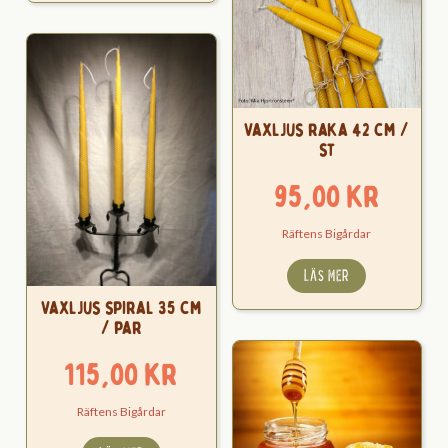
Vaxljus raka 42 cm /
st
95,00
kr
Räftens Bigårdar
LÄS MER
Vaxljus spiral 35 cm
/ par
115,00
kr
Räftens Bigårdar