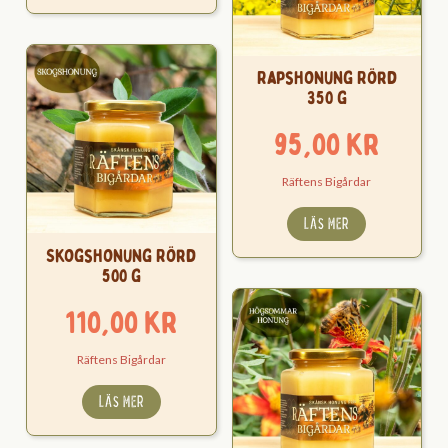
Rapshonung Rörd
350 g
95,00
kr
Räftens Bigårdar
LÄS MER
Skogshonung Rörd
500 g
110,00
kr
Räftens Bigårdar
LÄS MER