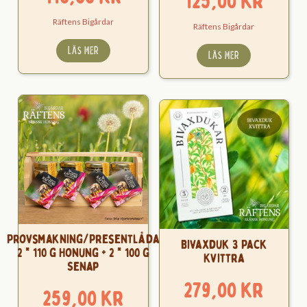
125,00
kr
Räftens Bigårdar
Räftens Bigårdar
LÄS MER
LÄS MER
Provsmakning/Presentlåda
Bivaxduk 3 Pack
2 * 110 g Honung + 2 * 100 g
Kvittra
Senap
279,00
kr
259,00
kr