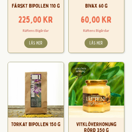
Färskt Bipollen 110 g
Bivax 60 g
225,00
kr
60,00
kr
Räftens Bigårdar
Räftens Bigårdar
LÄS MER
LÄS MER
Torkat Bipollen 150 g
Vitklöverhonung
Rörd 350 g