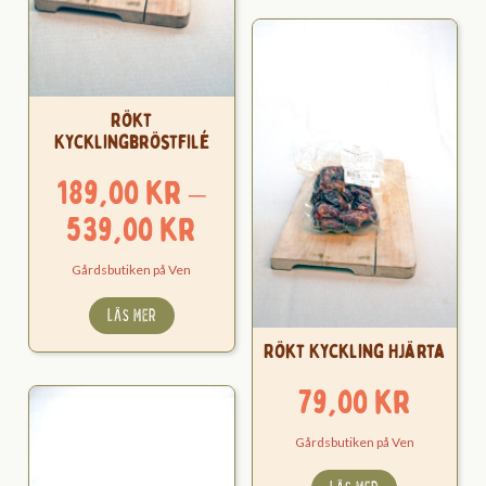
Rökt
Kycklingbröstfilé
189,00
kr
–
Prisintervall:
539,00
kr
189,00 kr
Gårdsbutiken på Ven
till
LÄS MER
539,00 kr
Rökt Kyckling Hjärta
79,00
kr
Gårdsbutiken på Ven