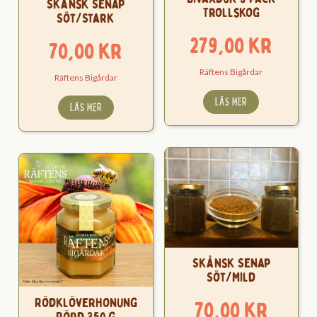
Skånsk Senap
Trollskog
Söt/Stark
279,00
kr
70,00
kr
Räftens Bigårdar
Räftens Bigårdar
LÄS MER
LÄS MER
Skånsk Senap
Söt/Mild
Rödklöverhonung
70,00
kr
Rörd 350 g