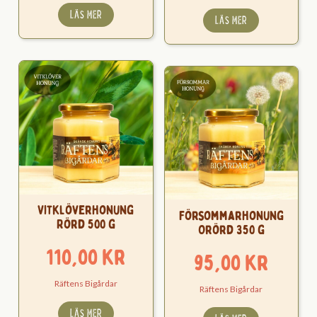
LÄS MER
LÄS MER
Vitklöverhonung
Försommarhonung
Rörd 500 g
Orörd 350 g
110,00
kr
95,00
kr
Räftens Bigårdar
Räftens Bigårdar
LÄS MER