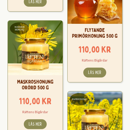
LÄS MER
Flytande
Primörhonung 500 g
110,00
kr
Räftens Bigårdar
LÄS MER
Maskroshonung
Orörd 500 g
110,00
kr
Räftens Bigårdar
LÄS MER