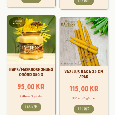
LÄS MER
Raps/Maskroshonung
Vaxljus raka 35 cm
Orörd 350 g
/par
95,00
kr
115,00
kr
Räftens Bigårdar
Räftens Bigårdar
LÄS MER
LÄS MER