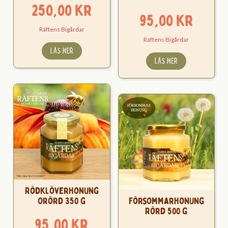
250,00
kr
95,00
kr
Räftens Bigårdar
Räftens Bigårdar
LÄS MER
LÄS MER
Rödklöverhonung
Orörd 350 g
Försommarhonung
Rörd 500 g
95,00
kr