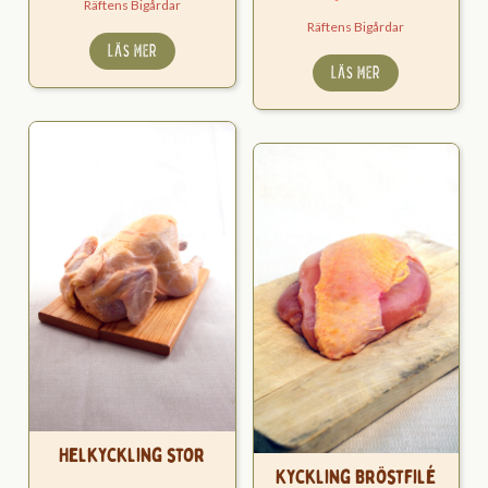
Räftens Bigårdar
Räftens Bigårdar
LÄS MER
LÄS MER
Helkyckling stor
Kyckling Bröstfilé