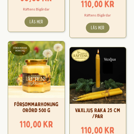
110,00
kr
Räftens Bigårdar
Räftens Bigårdar
LÄS MER
LÄS MER
Försommarhonung
Orörd 500 g
Vaxljus raka 25 cm
/par
110,00
kr
110,00
kr