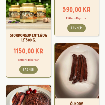
590,00
kr
Räftens Bigårdar
LÄS MER
Storkonsumentlåda
12*500 g.
1150,00
kr
Räftens Bigårdar
LÄS MER
Ölkorv