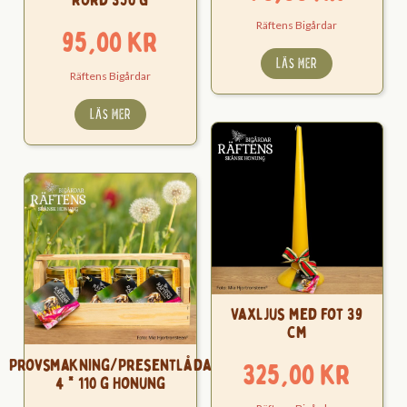
Räftens Bigårdar
95,00
kr
LÄS MER
Räftens Bigårdar
LÄS MER
Vaxljus med fot 39
cm
Provsmakning/Presentlåda
325,00
kr
4 * 110 g Honung