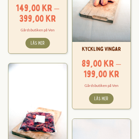
149,00
kr
–
Prisintervall:
399,00
kr
149,00 kr
Gårdsbutiken på Ven
till
LÄS MER
399,00 kr
Kyckling Vingar
89,00
kr
–
Pris
199,00
kr
89,0
Gårdsbutiken på Ven
till
LÄS MER
199,