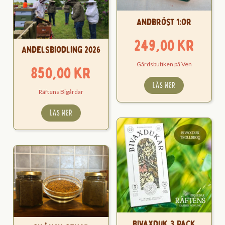
Andbröst 1:or
249,00
kr
Andelsbiodling 2026
Gårdsbutiken på Ven
850,00
kr
LÄS MER
Räftens Bigårdar
LÄS MER
Bivaxduk 3 Pack