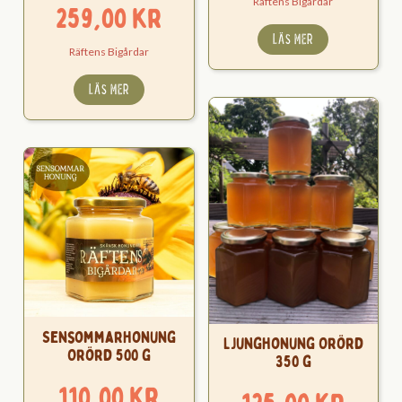
Räftens Bigårdar
259,00
kr
LÄS MER
Räftens Bigårdar
LÄS MER
Sensommarhonung
Ljunghonung Orörd
Orörd 500 g
350 g
110,00
kr