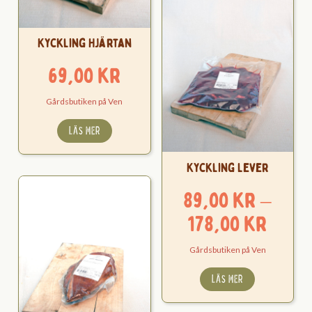
Kyckling Hjärtan
69,00
kr
Gårdsbutiken på Ven
LÄS MER
Kyckling Lever
89,00
kr
–
Pris
178,00
kr
89,0
Gårdsbutiken på Ven
till
LÄS MER
178,0