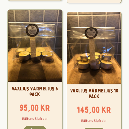
Vaxljus värmeljus 6
Vaxljus värmeljus 10
pack
pack
95,00
kr
145,00
kr
Räftens Bigårdar
Räftens Bigårdar