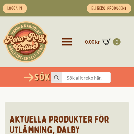
LOGGA IN
BLI REKO-PRODUCENT
0,00
kr
0
Sök
Search
for:
Aktuella produkter för
Utlämning
,
Dalby