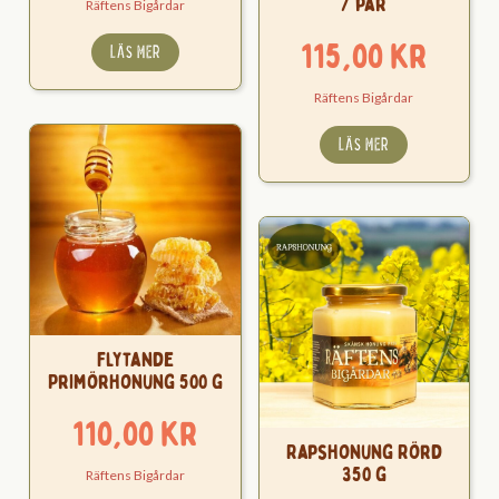
/ par
Räftens Bigårdar
115,00
kr
LÄS MER
Räftens Bigårdar
LÄS MER
Flytande
Primörhonung 500 g
110,00
kr
Rapshonung Rörd
350 g
Räftens Bigårdar