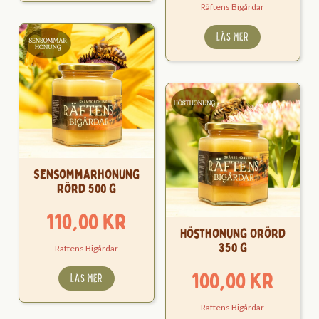
Räftens Bigårdar
LÄS MER
Sensommarhonung
Rörd 500 g
110,00
kr
Hösthonung Orörd
350 g
Räftens Bigårdar
100,00
kr
LÄS MER
Räftens Bigårdar