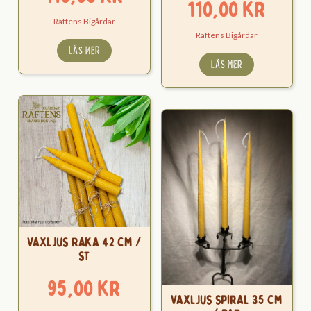
110,00
kr
Räftens Bigårdar
Räftens Bigårdar
LÄS MER
LÄS MER
Vaxljus raka 42 cm /
st
95,00
kr
Vaxljus spiral 35 cm