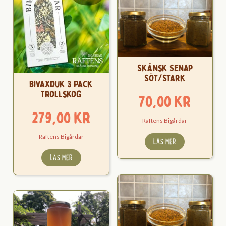
Skånsk Senap
Söt/Stark
Bivaxduk 3 Pack
Trollskog
70,00
kr
279,00
kr
Räftens Bigårdar
Räftens Bigårdar
LÄS MER
LÄS MER