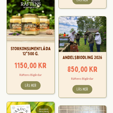
Storkonsumentlåda
12*500 g.
Andelsbiodling 2026
1150,00
kr
850,00
kr
Räftens Bigårdar
Räftens Bigårdar
LÄS MER
LÄS MER