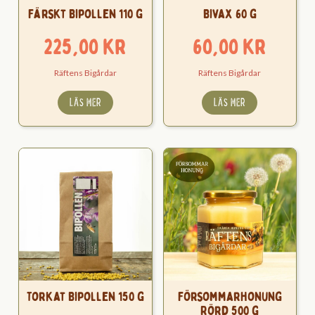
Färskt Bipollen 110 g
Bivax 60 g
225,00
kr
60,00
kr
Räftens Bigårdar
Räftens Bigårdar
LÄS MER
LÄS MER
Torkat Bipollen 150 g
Försommarhonung
Rörd 500 g