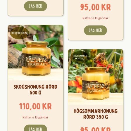
95,00
kr
LÄS MER
Räftens Bigårdar
LÄS MER
Skogshonung Rörd
500 g
110,00
kr
Högsommarhonung
Rörd 350 g
Räftens Bigårdar
95,00
kr
LÄS MER