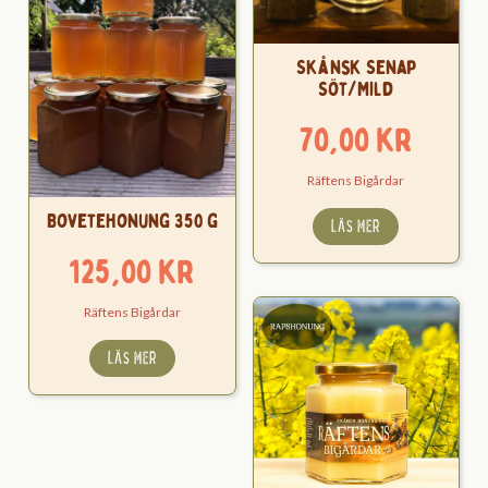
Skånsk Senap
Söt/Mild
70,00
kr
Räftens Bigårdar
Bovetehonung 350 g
LÄS MER
125,00
kr
Räftens Bigårdar
LÄS MER