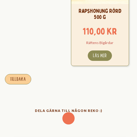
Rapshonung Rörd
500 g
110,00
kr
Räftens Bigårdar
LÄS MER
TILLBAKA
DELA GÄRNA TILL NÅGON REKO :)