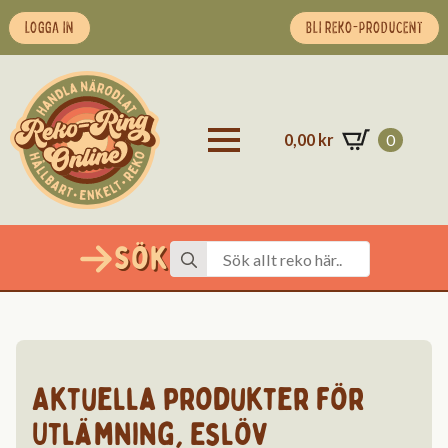
LOGGA IN
BLI REKO-PRODUCENT
0,00
kr
0
Sök
Search
for:
Aktuella produkter för
Utlämning
,
Eslöv