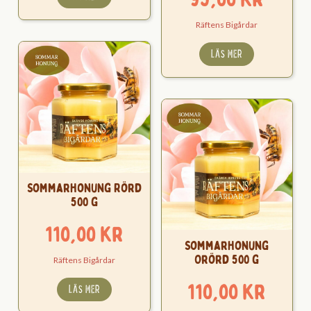
Räftens Bigårdar
LÄS MER
Sommarhonung Rörd
500 g
110,00
kr
Sommarhonung
Orörd 500 g
Räftens Bigårdar
110,00
kr
LÄS MER