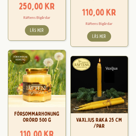
250,00
kr
110,00
kr
Räftens Bigårdar
Räftens Bigårdar
LÄS MER
LÄS MER
Försommarhonung
Orörd 500 g
Vaxljus raka 25 cm
/par
110,00
kr