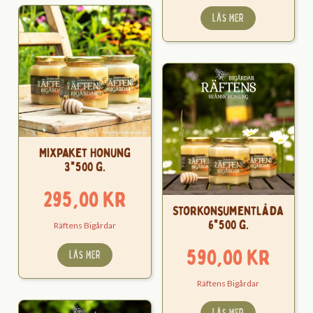
LÄS MER
Mixpaket Honung
3*500 g.
295,00
kr
Storkonsumentlåda
6*500 g.
Räftens Bigårdar
590,00
kr
LÄS MER
Räftens Bigårdar
LÄS MER