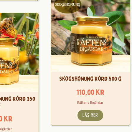
Skogshonung Rörd 500 g
110,00
kr
ung Rörd 350
Räftens Bigårdar
g
LÄS MER
00
kr
Bigårdar