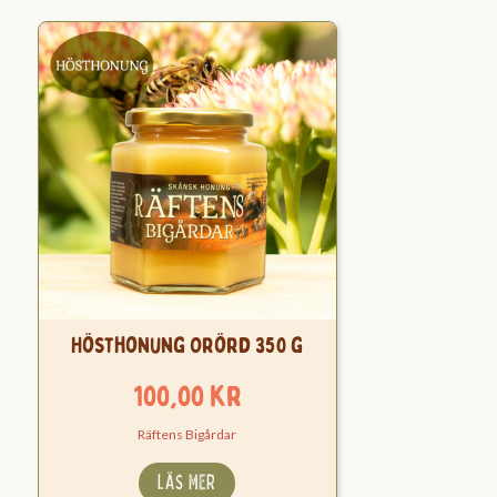
Hösthonung Orörd 350 g
100,00
kr
Räftens Bigårdar
LÄS MER