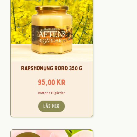
Rapshonung Rörd 350 g
95,00
kr
Räftens Bigårdar
LÄS MER