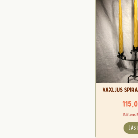
Vaxljus spira
115,
Räftens 
LÄS