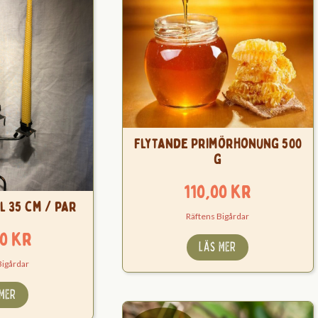
Flytande Primörhonung 500
g
110,00
kr
l 35 cm / par
Räftens Bigårdar
00
kr
LÄS MER
Bigårdar
 MER