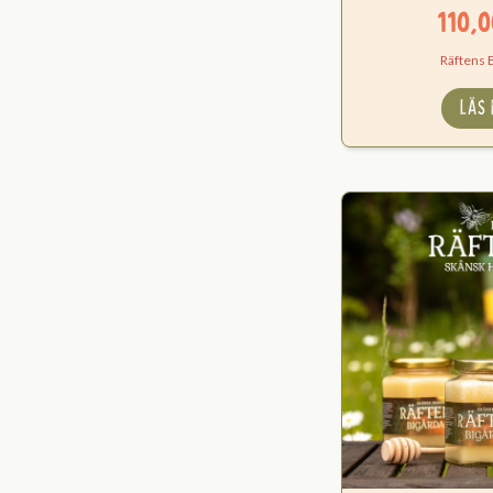
110,
Räftens 
LÄS