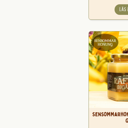
LÄS
Sensommarhon