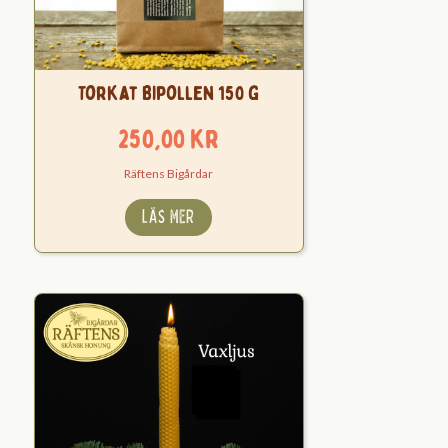
Torkat Bipollen 150 g
250,00
kr
Räftens Bigårdar
LÄS MER