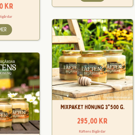
00
kr
Bigårdar
 MER
Mixpaket Honung 3*500 g.
295,00
kr
Räftens Bigårdar