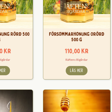
ung Rörd 500
Försommarhonung Orörd
g
500 g
00
kr
110,00
kr
Bigårdar
Räftens Bigårdar
 MER
LÄS MER