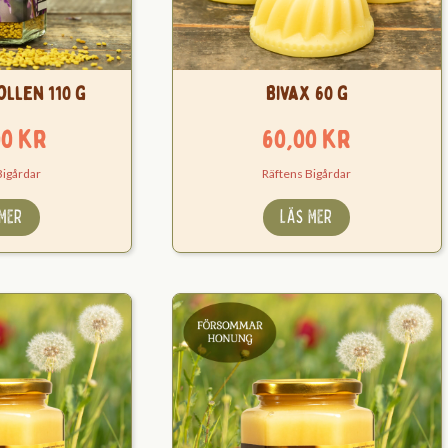
ollen 110 g
Bivax 60 g
00
kr
60,00
kr
Bigårdar
Räftens Bigårdar
 MER
LÄS MER