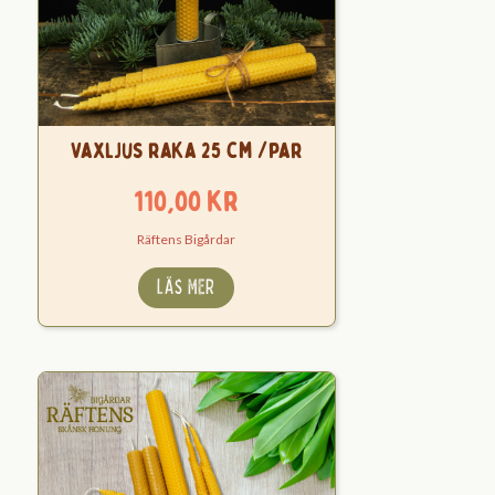
Vaxljus raka 25 cm /par
110,00
kr
Räftens Bigårdar
LÄS MER