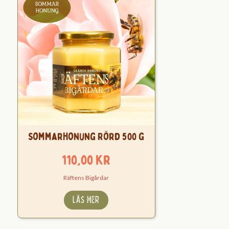
Sommarhonung Rörd 500 g
110,00
kr
Räftens Bigårdar
LÄS MER