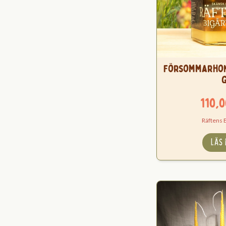
Försommarhon
110,
Räftens 
LÄS