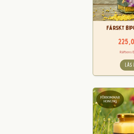
Färskt Bip
225,
Räftens 
LÄS