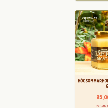
Högsommarhon
95,
Räftens 