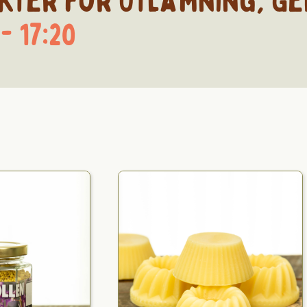
kter för
Utlämning
,
Ge
- 17:20