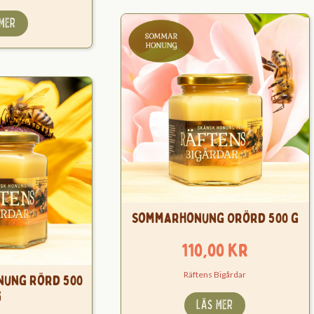
 MER
Sommarhonung Orörd 500 g
110,00
kr
Räftens Bigårdar
ung Rörd 500
g
LÄS MER