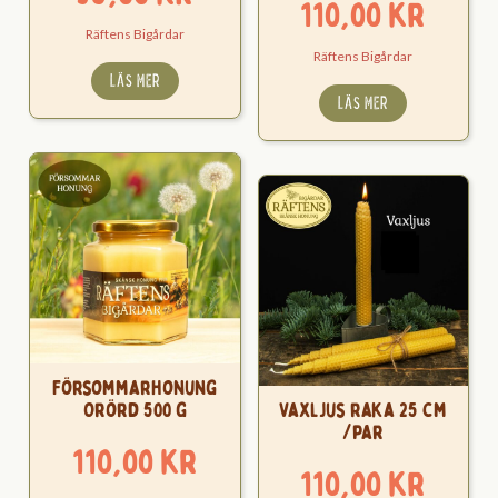
110,00
kr
Räftens Bigårdar
Räftens Bigårdar
LÄS MER
LÄS MER
Försommarhonung
Orörd 500 g
Vaxljus raka 25 cm
/par
110,00
kr
110,00
kr