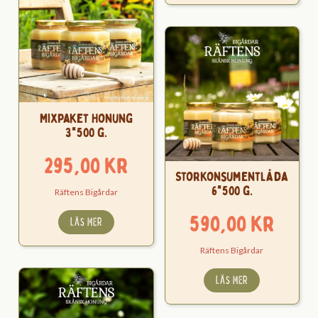
Mixpaket Honung
3*500 g.
295,00
kr
Storkonsumentlåda
6*500 g.
Räftens Bigårdar
590,00
kr
LÄS MER
Räftens Bigårdar
LÄS MER