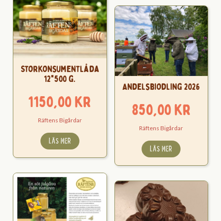
Storkonsumentlåda
12*500 g.
Andelsbiodling 2026
1150,00
kr
850,00
kr
Räftens Bigårdar
Räftens Bigårdar
LÄS MER
LÄS MER