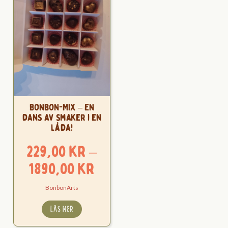
Bonbon-Mix – En
dans av smaker i en
låda!
229,00
kr
–
Prisintervall:
1890,00
kr
229,00 kr
BonbonArts
till
LÄS MER
1890,00 kr