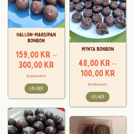
Hallon-Marsipan
bonbon
Mynta bonbon
159,00
kr
–
48,00
kr
–
Prisintervall:
300,00
kr
Pris
100,00
kr
159,00 kr
BonbonArts
48,0
till
BonbonArts
LÄS MER
till
300,00 kr
LÄS MER
100,