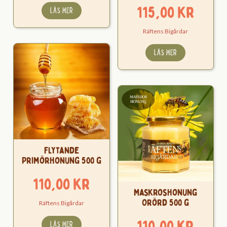
115,00
kr
LÄS MER
Räftens Bigårdar
LÄS MER
Flytande
Primörhonung 500 g
110,00
kr
Maskroshonung
Orörd 500 g
Räftens Bigårdar
110,00
kr
LÄS MER