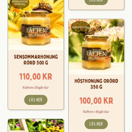
Sensommarhonung
Rörd 500 g
110,00
kr
Hösthonung Orörd
350 g
Räftens Bigårdar
100,00
kr
LÄS MER
Räftens Bigårdar
LÄS MER