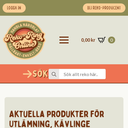
LOGGA IN
BLI REKO-PRODUCENT
0,00
kr
0
Sök
Search
for:
Aktuella produkter för
Utlämning
,
Kävlinge