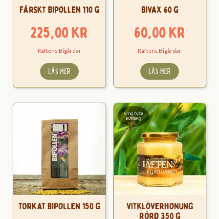
Färskt Bipollen 110 g
Bivax 60 g
225,00
kr
60,00
kr
Räftens Bigårdar
Räftens Bigårdar
LÄS MER
LÄS MER
Torkat Bipollen 150 g
Vitklöverhonung
Rörd 350 g