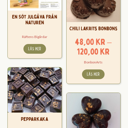
En Söt Julgåva från
naturen
Chili Lakrits Bonbons
Räftens Bigårdar
48,00
kr
–
Pris
LÄS MER
120,00
kr
48,0
BonbonArts
till
LÄS MER
120,0
Pepparkaka