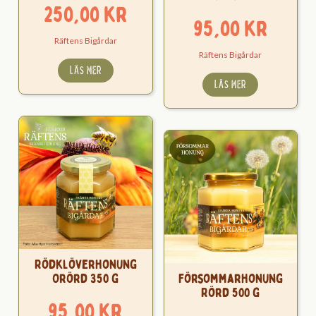
250,00
kr
95,00
kr
Räftens Bigårdar
Räftens Bigårdar
LÄS MER
LÄS MER
Rödklöverhonung
Orörd 350 g
Försommarhonung
Rörd 500 g
95,00
kr