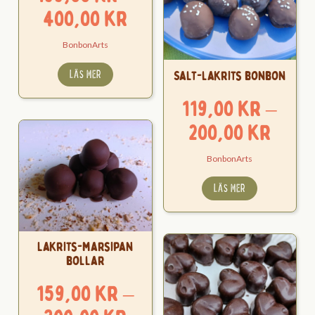
Prisintervall:
400,00
kr
199,00 kr
BonbonArts
till
LÄS MER
Salt-lakrits bonbon
400,00 kr
119,00
kr
–
Pris
200,00
kr
119,0
BonbonArts
till
LÄS MER
200,
Lakrits-marsipan
bollar
159,00
kr
–