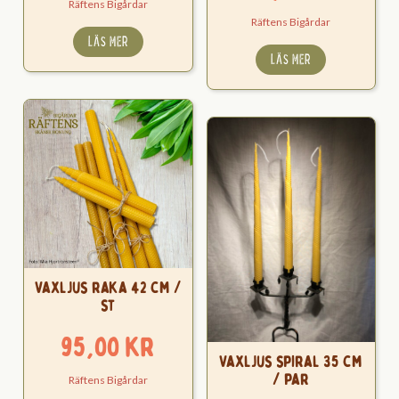
Räftens Bigårdar
Räftens Bigårdar
LÄS MER
LÄS MER
Vaxljus raka 42 cm /
st
95,00
kr
Vaxljus spiral 35 cm
/ par
Räftens Bigårdar