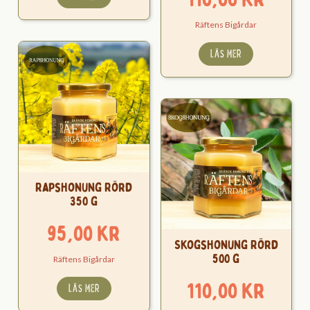
Räftens Bigårdar
LÄS MER
Rapshonung Rörd
350 g
95,00
kr
Skogshonung Rörd
500 g
Räftens Bigårdar
110,00
kr
LÄS MER