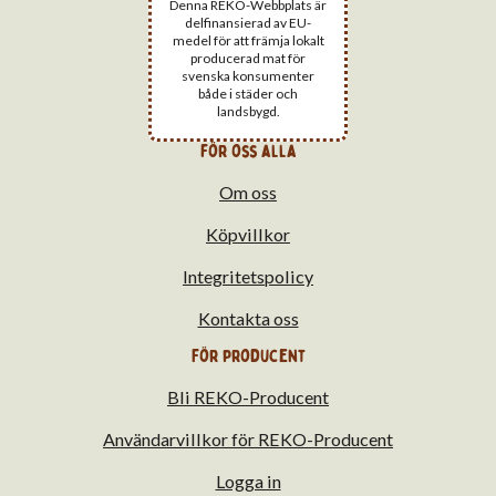
Denna REKO-Webbplats är
delfinansierad av EU-
medel för att främja lokalt
producerad mat för
svenska konsumenter
både i städer och
landsbygd.
för oss alla
Om oss
Köpvillkor
Integritetspolicy
Kontakta oss
För producent
Bli REKO-Producent
Användarvillkor för REKO-Producent
Logga in