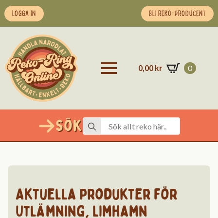
LOGGA IN
BLI REKO-PRODUCENT
0,00
kr
0
Sök
Search
for:
Aktuella produkter för
Utlämning
,
Limhamn