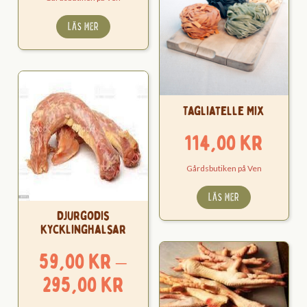
LÄS MER
Tagliatelle Mix
114,00
kr
Gårdsbutiken på Ven
LÄS MER
Djurgodis
kycklinghalsar
59,00
kr
–
Prisintervall:
295,00
kr