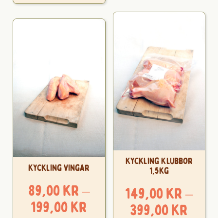
Kyckling Klubbor
Kyckling Vingar
1,5kg
89,00
kr
–
149,00
kr
–
Prisintervall:
199,00
kr
Pris
399,00
kr