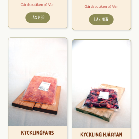
89,00 kr
149,
Gårdsbutiken på Ven
Gårdsbutiken på Ven
till
till
LÄS MER
LÄS MER
199,00 kr
399,
KycklingFärs
Kyckling Hjärtan