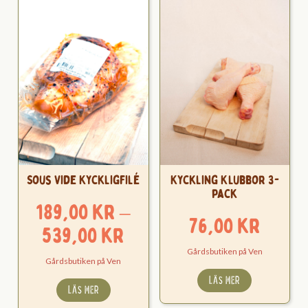
Sous Vide Kyckligfilé
Kyckling Klubbor 3-
pack
189,00
kr
–
76,00
kr
Prisintervall:
539,00
kr
189,00 kr
Gårdsbutiken på Ven
Gårdsbutiken på Ven
till
LÄS MER
LÄS MER
539,00 kr