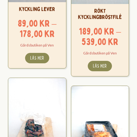
Kyckling Lever
Rökt
Kycklingbröstfilé
89,00
kr
–
189,00
kr
–
Prisintervall:
178,00
kr
Pris
539,00
kr
89,00 kr
Gårdsbutiken på Ven
189,
till
Gårdsbutiken på Ven
LÄS MER
till
178,00 kr
LÄS MER
539,