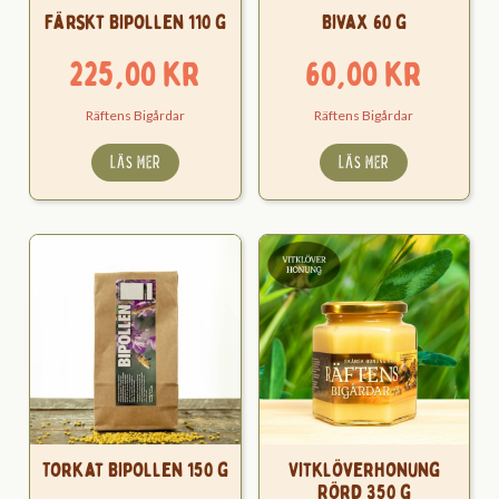
Färskt Bipollen 110 g
Bivax 60 g
225,00
kr
60,00
kr
Räftens Bigårdar
Räftens Bigårdar
LÄS MER
LÄS MER
Torkat Bipollen 150 g
Vitklöverhonung
Rörd 350 g