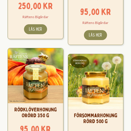
250,00
kr
95,00
kr
Räftens Bigårdar
Räftens Bigårdar
LÄS MER
LÄS MER
Rödklöverhonung
Orörd 350 g
Försommarhonung
Rörd 500 g
95,00
kr