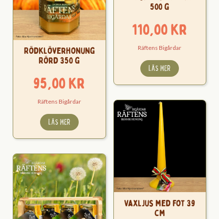
500 g
110,00
kr
Räftens Bigårdar
Rödklöverhonung
Rörd 350 g
LÄS MER
95,00
kr
Räftens Bigårdar
LÄS MER
Vaxljus med fot 39
cm