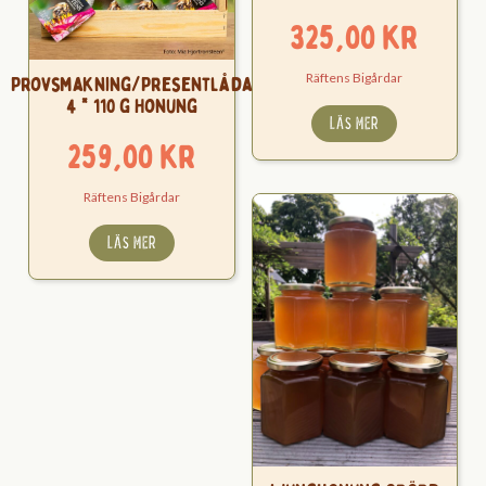
325,00
kr
Räftens Bigårdar
Provsmakning/Presentlåda
4 * 110 g Honung
LÄS MER
259,00
kr
Räftens Bigårdar
LÄS MER