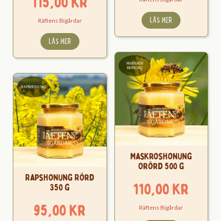
115,00
kr
LÄS MER
Räftens Bigårdar
LÄS MER
Maskroshonung
Orörd 500 g
Rapshonung Rörd
110,00
kr
350 g
95,00
kr
Räftens Bigårdar