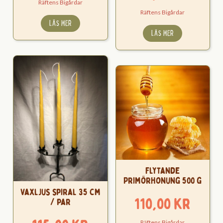
Räftens Bigårdar
Räftens Bigårdar
LÄS MER
LÄS MER
Flytande
Primörhonung 500 g
Vaxljus spiral 35 cm
110,00
kr
/ par
Räftens Bigårdar