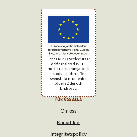
Denna REKO-Webbplats är
delfinansierad av EU-
medel för att främja lokalt
producerad mat för
svenska konsumenter
både i städer och
landsbygd.
för oss alla
Om oss
Köpvillkor
Integritetspolicy