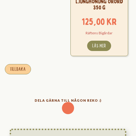
Ljunghonung Orörd
350 g
125,00
kr
Räftens Bigårdar
LÄS MER
TILLBAKA
DELA GÄRNA TILL NÅGON REKO :)