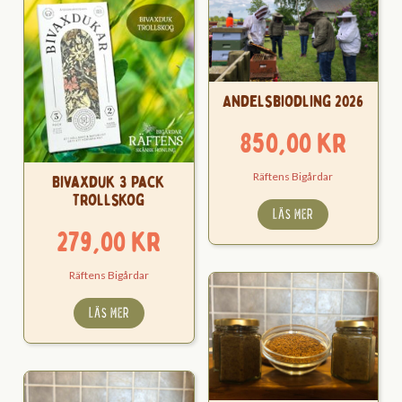
Andelsbiodling 2026
850,00
kr
Räftens Bigårdar
Bivaxduk 3 Pack
Trollskog
LÄS MER
279,00
kr
Räftens Bigårdar
LÄS MER