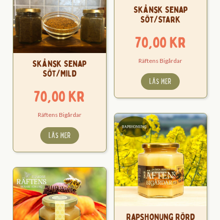
Skånsk Senap
Söt/Stark
70,00
kr
Räftens Bigårdar
Skånsk Senap
Söt/Mild
LÄS MER
70,00
kr
Räftens Bigårdar
LÄS MER
Rapshonung Rörd