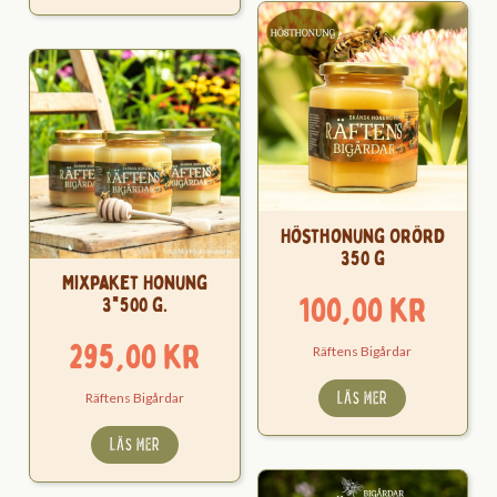
Hösthonung Orörd
350 g
Mixpaket Honung
100,00
kr
3*500 g.
295,00
kr
Räftens Bigårdar
LÄS MER
Räftens Bigårdar
LÄS MER