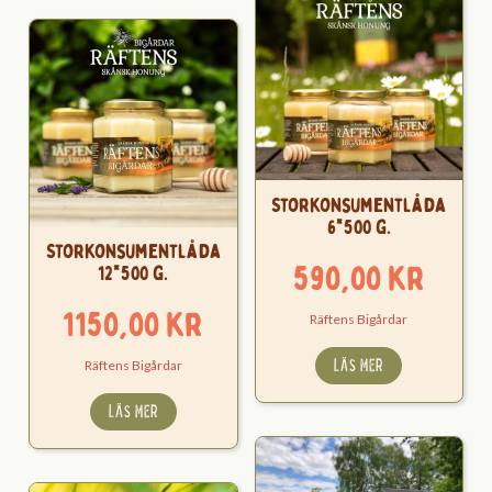
Storkonsumentlåda
6*500 g.
Storkonsumentlåda
590,00
kr
12*500 g.
1150,00
kr
Räftens Bigårdar
LÄS MER
Räftens Bigårdar
LÄS MER