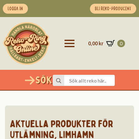
LOGGA IN
BLI REKO-PRODUCENT
0,00
kr
0
Sök
Search
for:
Aktuella produkter för
Utlämning
,
Limhamn