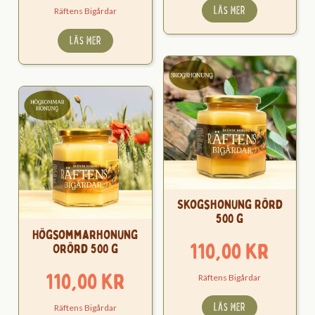
LÄS MER
Räftens Bigårdar
LÄS MER
Skogshonung Rörd
500 g
Högsommarhonung
110,00
kr
Orörd 500 g
110,00
kr
Räftens Bigårdar
LÄS MER
Räftens Bigårdar