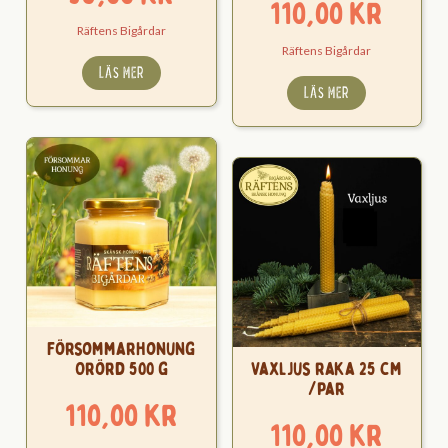
110,00
kr
Räftens Bigårdar
Räftens Bigårdar
LÄS MER
LÄS MER
Försommarhonung
Orörd 500 g
Vaxljus raka 25 cm
/par
110,00
kr
110,00
kr