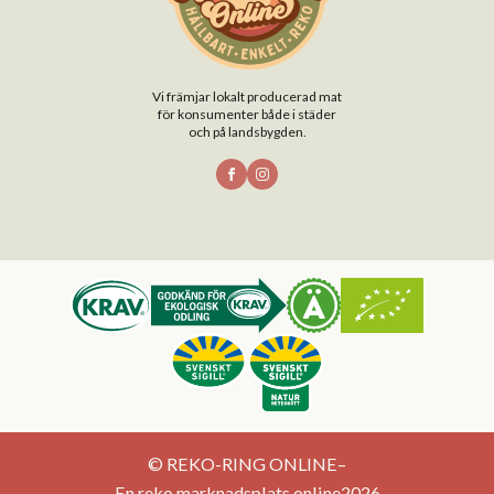
Vi främjar lokalt producerad mat
för konsumenter både i städer
och på landsbygden.
© REKO-RING ONLINE
–
En reko marknadsplats online
2026