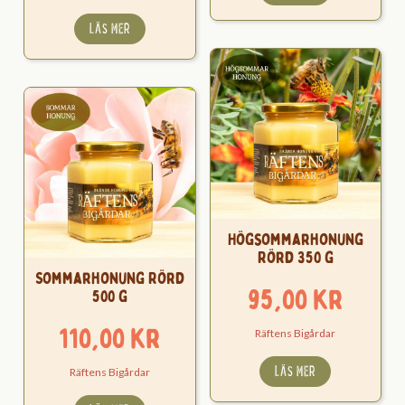
LÄS MER
Högsommarhonung
Rörd 350 g
Sommarhonung Rörd
95,00
kr
500 g
110,00
kr
Räftens Bigårdar
LÄS MER
Räftens Bigårdar