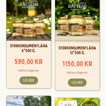
Storkonsumentlåda
Storkonsumentlåda
6*500 g.
12*500 g.
590,00
kr
1150,00
kr
Räftens Bigårdar
Räftens Bigårdar
LÄS MER
LÄS MER