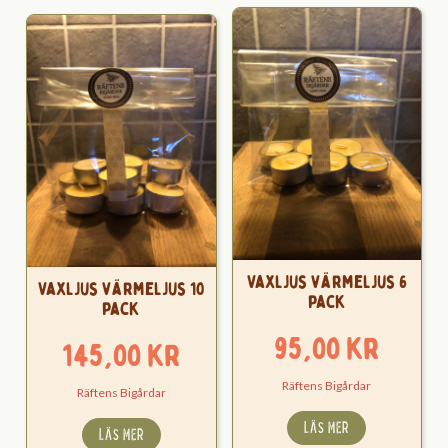
Vaxljus värmeljus 6
Vaxljus värmeljus 10
pack
pack
95,00
kr
145,00
kr
Räftens Bigårdar
Räftens Bigårdar
LÄS MER
LÄS MER