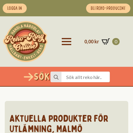
LOGGA IN
BLI REKO-PRODUCENT
0,00
kr
0
Sök
Search
for:
Aktuella produkter för
Utlämning
,
Malmö