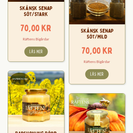
Skånsk Senap
Söt/Stark
70,00
kr
Skånsk Senap
Söt/Mild
Räftens Bigårdar
70,00
kr
LÄS MER
Räftens Bigårdar
LÄS MER