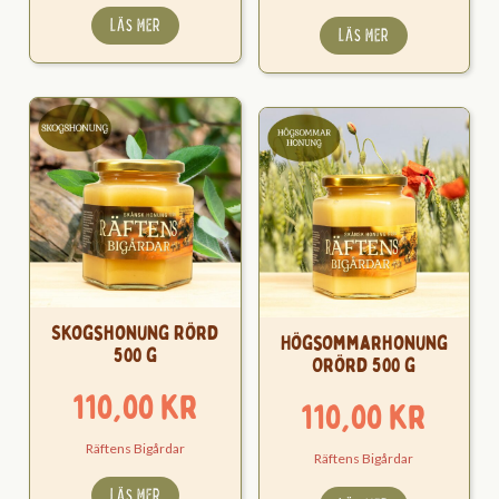
LÄS MER
LÄS MER
Skogshonung Rörd
Högsommarhonung
500 g
Orörd 500 g
110,00
kr
110,00
kr
Räftens Bigårdar
Räftens Bigårdar
LÄS MER