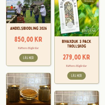
Andelsbiodling 2026
850,00
kr
Bivaxduk 3 Pack
Trollskog
Räftens Bigårdar
279,00
kr
LÄS MER
Räftens Bigårdar
LÄS MER