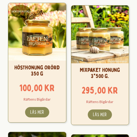
Hösthonung Orörd
Mixpaket Honung
350 g
3*500 g.
100,00
kr
295,00
kr
Räftens Bigårdar
Räftens Bigårdar
LÄS MER
LÄS MER