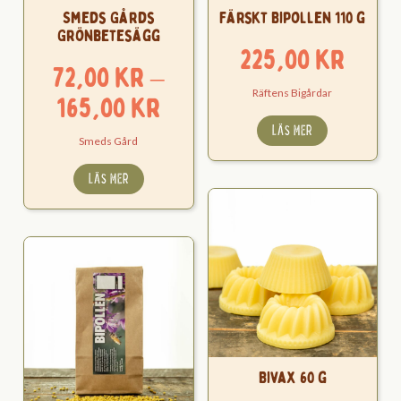
Smeds Gårds
Färskt Bipollen 110 g
Grönbetesägg
225,00
kr
72,00
kr
–
Räftens Bigårdar
Prisintervall:
165,00
kr
72,00 kr
LÄS MER
Smeds Gård
till
LÄS MER
165,00 kr
Bivax 60 g