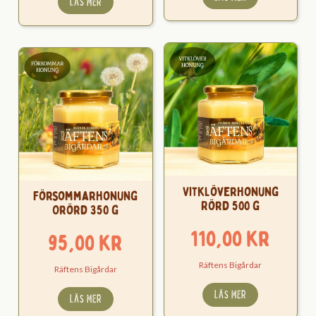
LÄS MER
Vitklöverhonung
Försommarhonung
Rörd 500 g
Orörd 350 g
110,00
kr
95,00
kr
Räftens Bigårdar
Räftens Bigårdar
LÄS MER
LÄS MER