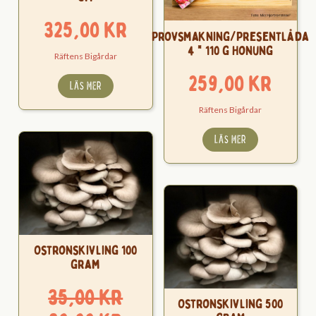
325,00
kr
Provsmakning/Presentlåda
4 * 110 g Honung
Räftens Bigårdar
259,00
kr
LÄS MER
Räftens Bigårdar
LÄS MER
Ostronskivling 100
gram
35,00
kr
Ostronskivling 500