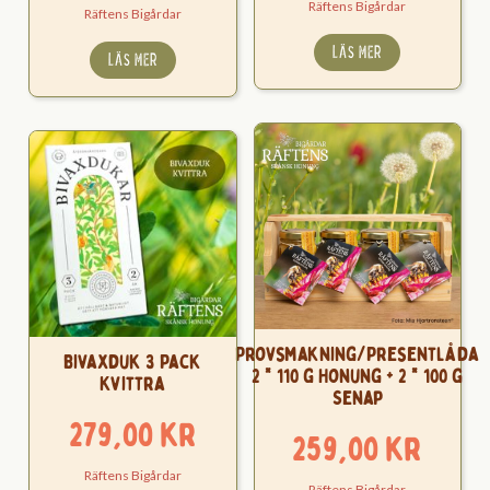
Räftens Bigårdar
Räftens Bigårdar
LÄS MER
LÄS MER
Provsmakning/Presentlåda
Bivaxduk 3 Pack
2 * 110 g Honung + 2 * 100 g
Kvittra
Senap
279,00
kr
259,00
kr
Räftens Bigårdar
Räftens Bigårdar