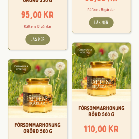
Orörd 350 g
Räftens Bigårdar
95,00
kr
LÄS MER
Räftens Bigårdar
LÄS MER
Försommarhonung
Rörd 500 g
Försommarhonung
110,00
kr
Orörd 500 g