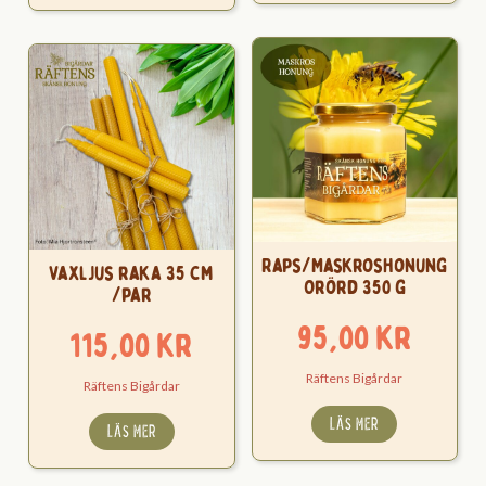
Raps/Maskroshonung
Vaxljus raka 35 cm
Orörd 350 g
/par
95,00
kr
115,00
kr
Räftens Bigårdar
Räftens Bigårdar
LÄS MER
LÄS MER