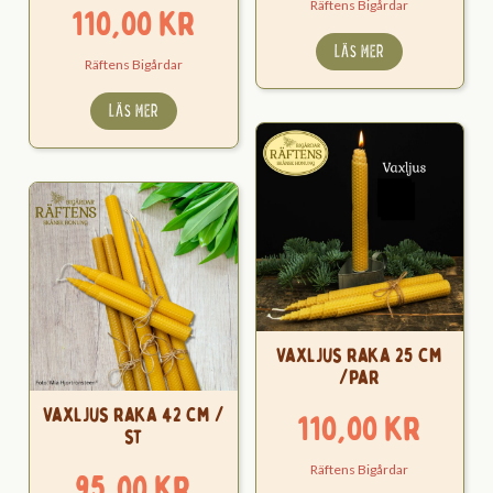
Räftens Bigårdar
110,00
kr
LÄS MER
Räftens Bigårdar
LÄS MER
Vaxljus raka 25 cm
/par
Vaxljus raka 42 cm /
110,00
kr
st
Räftens Bigårdar
95,00
kr