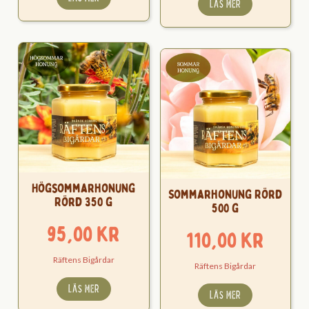
LÄS MER
Högsommarhonung
Sommarhonung Rörd
Rörd 350 g
500 g
95,00
kr
110,00
kr
Räftens Bigårdar
Räftens Bigårdar
LÄS MER
LÄS MER