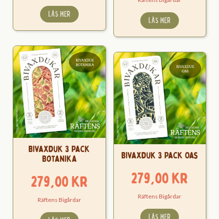
LÄS MER
LÄS MER
Bivaxduk 3 Pack
Bivaxduk 3 Pack Oas
Botanika
279,00
kr
279,00
kr
Räftens Bigårdar
Räftens Bigårdar
LÄS MER