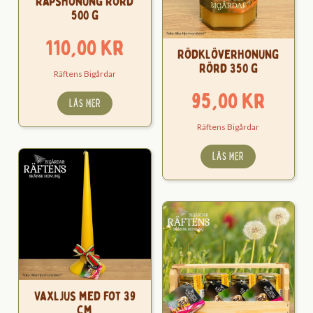
Rapshonung Rörd
500 g
110,00
kr
Rödklöverhonung
Rörd 350 g
Räftens Bigårdar
95,00
kr
LÄS MER
Räftens Bigårdar
LÄS MER
Vaxljus med fot 39
cm