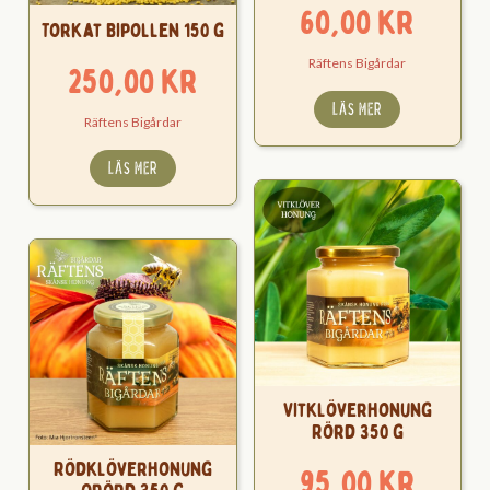
60,00
kr
Torkat Bipollen 150 g
Räftens Bigårdar
250,00
kr
LÄS MER
Räftens Bigårdar
LÄS MER
Vitklöverhonung
Rörd 350 g
Rödklöverhonung
95,00
kr