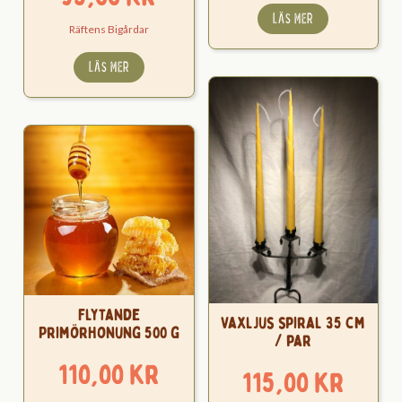
LÄS MER
Räftens Bigårdar
LÄS MER
Flytande
Vaxljus spiral 35 cm
Primörhonung 500 g
/ par
110,00
kr
115,00
kr