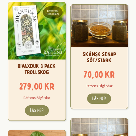
Skånsk Senap
Söt/Stark
Bivaxduk 3 Pack
70,00
kr
Trollskog
279,00
kr
Räftens Bigårdar
LÄS MER
Räftens Bigårdar
LÄS MER