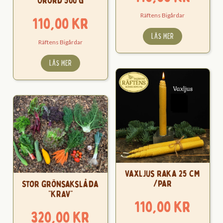
Orörd 500 g
Räftens Bigårdar
110,00
kr
LÄS MER
Räftens Bigårdar
LÄS MER
Vaxljus raka 25 cm
/par
Stor grönsakslåda
“KRAV”
110,00
kr
320,00
kr