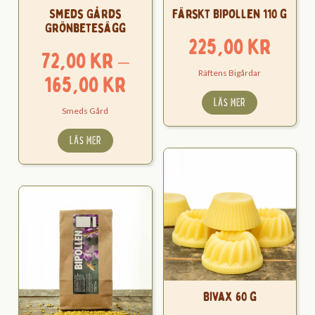
Smeds Gårds
Färskt Bipollen 110 g
Grönbetesägg
225,00
kr
72,00
kr
–
Räftens Bigårdar
Prisintervall:
165,00
kr
72,00 kr
LÄS MER
Smeds Gård
till
LÄS MER
165,00 kr
Bivax 60 g