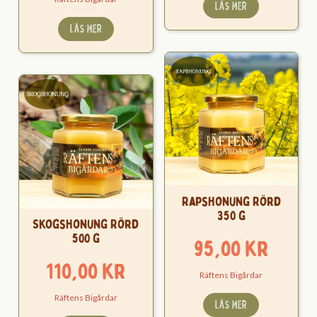
LÄS MER
LÄS MER
Rapshonung Rörd
350 g
Skogshonung Rörd
500 g
95,00
kr
110,00
kr
Räftens Bigårdar
Räftens Bigårdar
LÄS MER