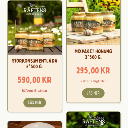
Mixpaket Honung
3*500 g.
Storkonsumentlåda
6*500 g.
295,00
kr
590,00
kr
Räftens Bigårdar
Räftens Bigårdar
LÄS MER
LÄS MER