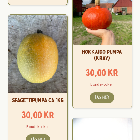
Hokkaido pumpa
(KRAV)
30,00
kr
Bondekocken
LÄS MER
Spagettipumpa ca 1kg
30,00
kr
Bondekocken
LÄS MER