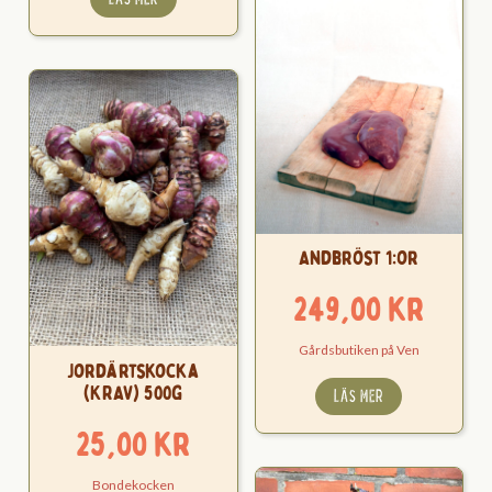
Andbröst 1:or
249,00
kr
Gårdsbutiken på Ven
Jordärtskocka
(KRAV) 500g
LÄS MER
25,00
kr
Bondekocken