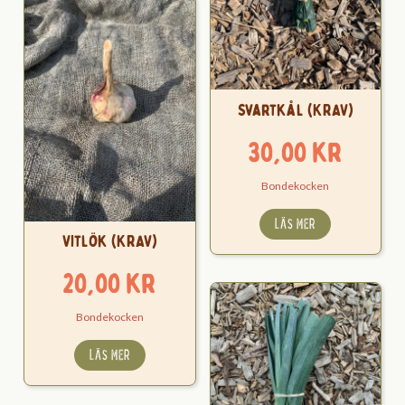
Svartkål (KRAV)
30,00
kr
Bondekocken
LÄS MER
Vitlök (KRAV)
20,00
kr
Bondekocken
LÄS MER