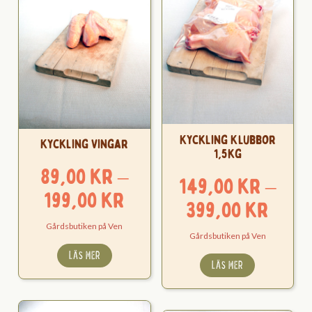
Kyckling Klubbor
Kyckling Vingar
1,5kg
89,00
kr
–
149,00
kr
–
Prisintervall:
199,00
kr
Pris
399,00
kr
89,00 kr
149,
Gårdsbutiken på Ven
Gårdsbutiken på Ven
till
till
LÄS MER
199,00 kr
LÄS MER
399,