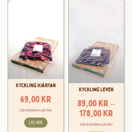
Kyckling Hjärtan
Kyckling Lever
69,00
kr
89,00
kr
–
Pris
178,00
kr
Gårdsbutiken på Ven
89,0
LÄS MER
Gårdsbutiken på Ven