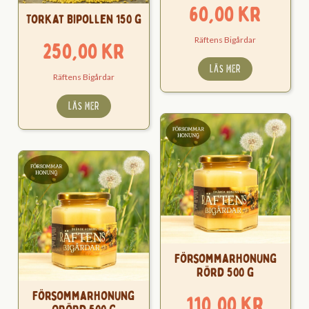
60,00
kr
Torkat Bipollen 150 g
Räftens Bigårdar
250,00
kr
LÄS MER
Räftens Bigårdar
LÄS MER
Försommarhonung
Rörd 500 g
Försommarhonung
110,00
kr