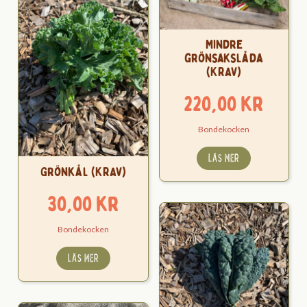
Mindre
grönsakslåda
(KRAV)
220,00
kr
Bondekocken
LÄS MER
Grönkål (KRAV)
30,00
kr
Bondekocken
LÄS MER