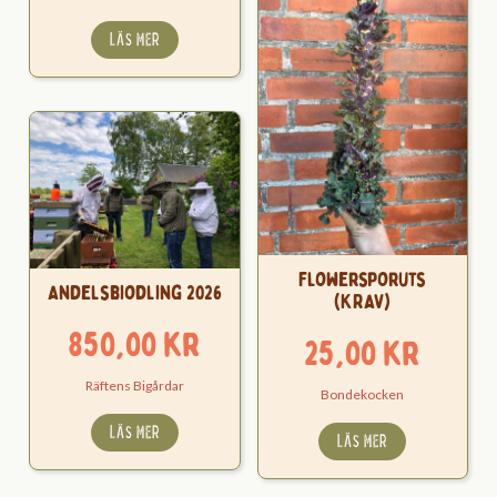
LÄS MER
Flowersporuts
Andelsbiodling 2026
(KRAV)
850,00
kr
25,00
kr
Räftens Bigårdar
Bondekocken
LÄS MER
LÄS MER