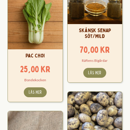
Skånsk Senap
Söt/Mild
70,00
kr
Pac Choi
Räftens Bigårdar
25,00
kr
LÄS MER
Bondekocken
LÄS MER