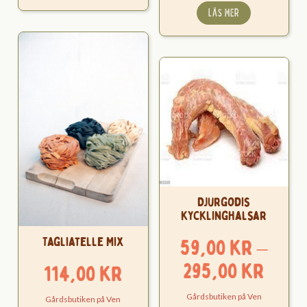
LÄS MER
Djurgodis
kycklinghalsar
Tagliatelle Mix
59,00
kr
–
Pris
295,00
kr
114,00
kr
59,0
Gårdsbutiken på Ven
Gårdsbutiken på Ven