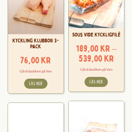
Sous Vide Kyckligfilé
Kyckling Klubbor 3-
189,00
kr
–
pack
Pris
539,00
kr
76,00
kr
189,
Gårdsbutiken på Ven
Gårdsbutiken på Ven
till
LÄS MER
LÄS MER
539,