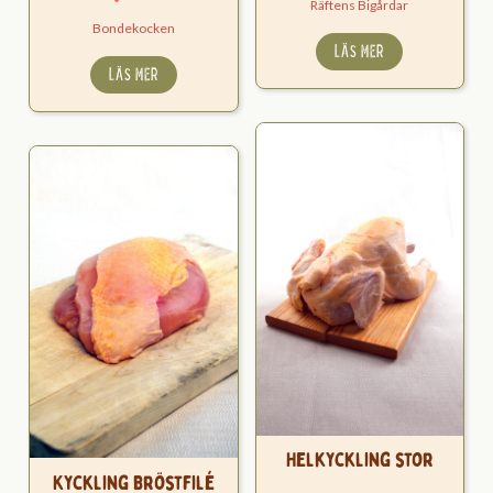
Räftens Bigårdar
Bondekocken
LÄS MER
LÄS MER
Helkyckling stor
Kyckling Bröstfilé