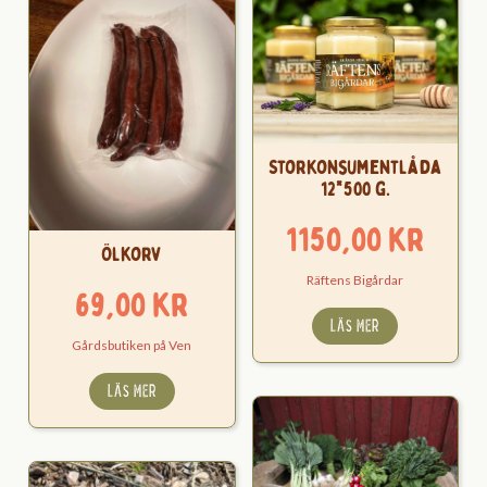
Storkonsumentlåda
12*500 g.
1150,00
kr
Ölkorv
Räftens Bigårdar
69,00
kr
LÄS MER
Gårdsbutiken på Ven
LÄS MER