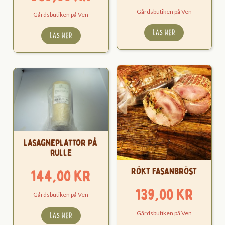
189,00 kr
Gårdsbutiken på Ven
Gårdsbutiken på Ven
till
LÄS MER
LÄS MER
539,00 kr
Lasagneplattor på
rulle
Rökt Fasanbröst
144,00
kr
139,00
kr
Gårdsbutiken på Ven
Gårdsbutiken på Ven
LÄS MER