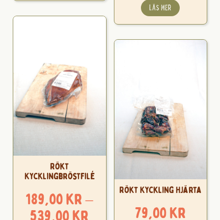
till
LÄS MER
178,0
Rökt
Kycklingbröstfilé
Rökt Kyckling Hjärta
189,00
kr
–
79,00
kr
Prisintervall:
539,00
kr