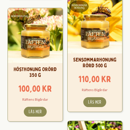
Sensommarhonung
Rörd 500 g
Hösthonung Orörd
350 g
110,00
kr
100,00
kr
Räftens Bigårdar
Räftens Bigårdar
LÄS MER
LÄS MER