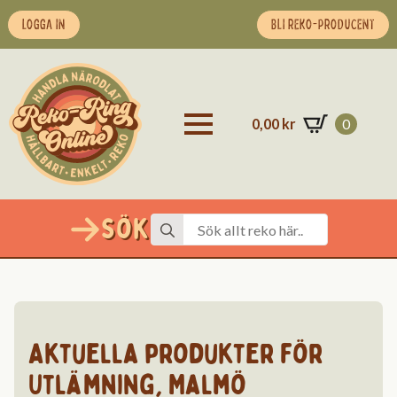
LOGGA IN
BLI REKO-PRODUCENT
0,00
kr
0
Sök
Search
for:
Aktuella produkter för
Utlämning
,
Malmö