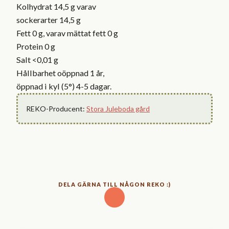
Kolhydrat 14,5 g varav
sockerarter 14,5 g
Fett 0 g, varav mättat fett 0 g
Protein 0 g
Salt <0,01 g
Hållbarhet oöppnad 1 år,
öppnad i kyl (5°) 4-5 dagar.
REKO-Producent:
Stora Juleboda gård
DELA GÄRNA TILL NÅGON REKO :)