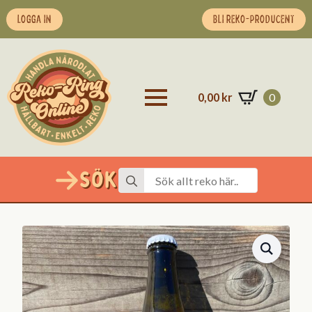
LOGGA IN
BLI REKO-PRODUCENT
0,00
kr
0
Sök
Search
for: