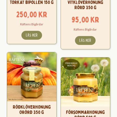
Torkat Bipollen 150 g
Vitklöverhonung
Rörd 350 g
250,00
kr
95,00
kr
Räftens Bigårdar
Räftens Bigårdar
LÄS MER
LÄS MER
Rödklöverhonung
Orörd 350 g
Försommarhonung