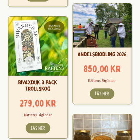
Andelsbiodling 2026
850,00
kr
Räftens Bigårdar
Bivaxduk 3 Pack
Trollskog
LÄS MER
279,00
kr
Räftens Bigårdar
LÄS MER