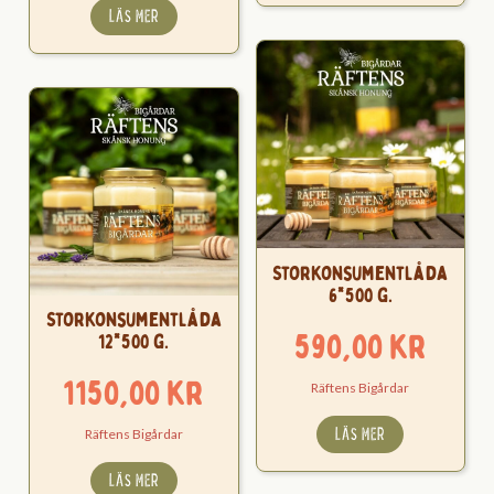
LÄS MER
Storkonsumentlåda
6*500 g.
Storkonsumentlåda
590,00
kr
12*500 g.
1150,00
kr
Räftens Bigårdar
LÄS MER
Räftens Bigårdar
LÄS MER