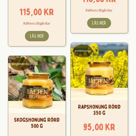
115,00
kr
Räftens Bigårdar
LÄS MER
Räftens Bigårdar
LÄS MER
Rapshonung Rörd
350 g
Skogshonung Rörd
95,00
kr
500 g