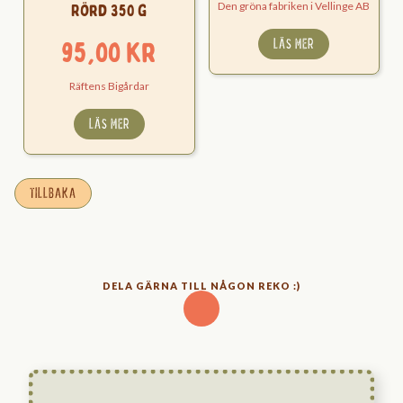
Den gröna fabriken i Vellinge AB
Rörd 350 g
LÄS MER
95,00
kr
Räftens Bigårdar
LÄS MER
TILLBAKA
DELA GÄRNA TILL NÅGON REKO :)