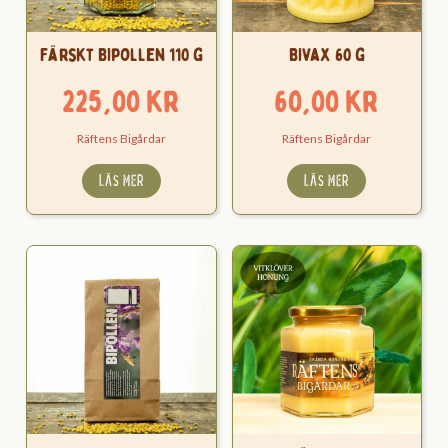
Färskt Bipollen 110 g
Bivax 60 g
225,00
kr
60,00
kr
Räftens Bigårdar
Räftens Bigårdar
LÄS MER
LÄS MER