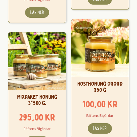
LÄS MER
Hösthonung Orörd
350 g
Mixpaket Honung
100,00
kr
3*500 g.
295,00
kr
Räftens Bigårdar
LÄS MER
Räftens Bigårdar