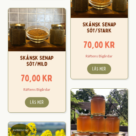
Skånsk Senap
Söt/Stark
70,00
kr
Räftens Bigårdar
Skånsk Senap
Söt/Mild
LÄS MER
70,00
kr
Räftens Bigårdar
LÄS MER