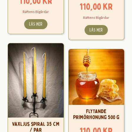
110,00
kr
110,00
kr
Räftens Bigårdar
Räftens Bigårdar
LÄS MER
LÄS MER
Flytande
Primörhonung 500 g
Vaxljus spiral 35 cm
110,00
kr
/ par