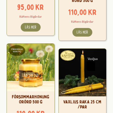
Rörd 500 g
95,00
kr
110,00
kr
Räftens Bigårdar
Räftens Bigårdar
LÄS MER
LÄS MER
Försommarhonung
Orörd 500 g
Vaxljus raka 25 cm
/par