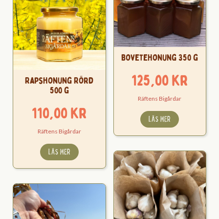
Bovetehonung 350 g
125,00
kr
Rapshonung Rörd
500 g
Räftens Bigårdar
110,00
kr
LÄS MER
Räftens Bigårdar
LÄS MER