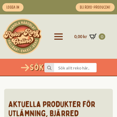
LOGGA IN
BLI REKO-PRODUCENT
0,00
kr
0
Sök
Search
for:
Aktuella produkter för
Utlämning
,
Bjärred