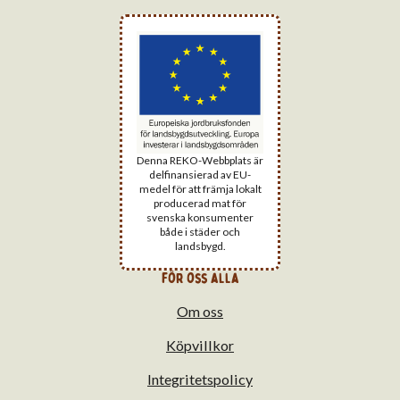
Denna REKO-Webbplats är
delfinansierad av EU-
medel för att främja lokalt
producerad mat för
svenska konsumenter
både i städer och
landsbygd.
för oss alla
Om oss
Köpvillkor
Integritetspolicy