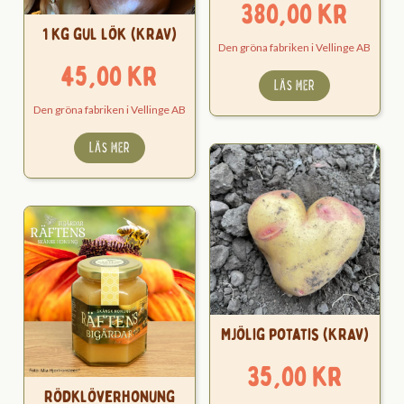
380,00
kr
1 kg gul lök (KRAV)
Den gröna fabriken i Vellinge AB
45,00
kr
LÄS MER
Den gröna fabriken i Vellinge AB
LÄS MER
Mjölig potatis (KRAV)
35,00
kr
Rödklöverhonung